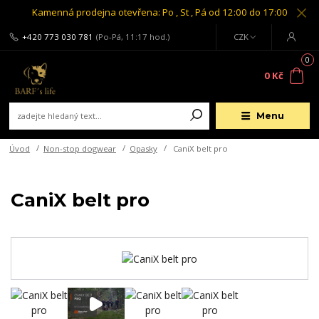
Kamenná prodejna otevřena: Po , St , Pá od 12:00 do 17:00
+420 773 030 781
(Po-Pá, 11:17 hod.)
CZK
0
0 Kč
Menu
Úvod
Non-stop dogwear
Opasky
CaniX belt pro
CaniX belt pro