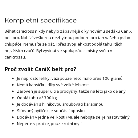
Kompletní specifikace
Běhat canicross nikdy nebylo zábavnější díky novému sedáku CaniX
belt pro. Nabízí veškerou nezbytnou podporu pro tah vašeho psího
chlupáče. Nemusíte se bát, i přes svoji lehkost odolá tahu i těch
největších rváčů. Byl vyvinut ve spolupráci s mistry světa v
canicrossu.
Proč zvolit CaniX belt pro?
Je naprosto lehký, váží pouze něco málo přes 100 gramů.
Nemá kapsičku, díky své velké lehkosti.
Zároveň je super ultra prodyšný, takže na léto jako dělaný.
Odolá tahu až 300 kg.
Je dodáván s hliníkovou šroubovací karabinou.
Síťovaný pytlíček je součástí opasku.
Dodáván v jedné velikosti (M), ale nebojte se, je nastavitelný!
Neperte v pračce, pouze ruční mytí.