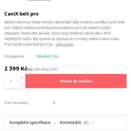
CaniX belt pro
Běhat canicross nikdy nebylo zábavnější díky novému sedáku CaniX belt
pro. Nabízí veškerou nezbytnou podporu pro tah vašeho psího
chlupáče. Nemusíte se bát, i přes svoji lehkost odolá tahu i těch
největších rváčů. Byl vyvinut ve spolupráci s mistry světa v canicrossu.
Proč zvolit CaniX belt pro? Je...
celý popis
Dostupnost
Skladem 2 ks
2 399 Kč
/
ks
1 983 Kč
bez DPH
Přidat do košíku
Číslo produktu:
3
Kompletní specifikace
Komentáře
0