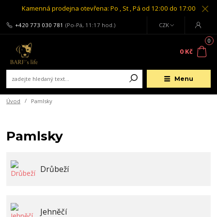
Kamenná prodejna otevřena: Po , St , Pá od 12:00 do 17:00
+420 773 030 781
(Po-Pá, 11:17 hod.)
CZK
0
0 Kč
Menu
Úvod
Pamlsky
Pamlsky
Drůbeží
Jehněčí