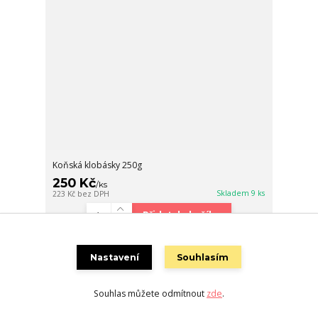
Koňská klobásky 250g
250 Kč
/
ks
Skladem 9 ks
223 Kč
bez DPH
Přidat do košíku
Nastavení
Souhlasím
Souhlas můžete odmítnout
zde
.