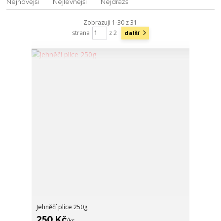
Nejnovější
Nejlevnější
Nejdražší
Zobrazuji 1-30 z 31
strana
z 2
další
Jehněčí plíce 250g
250 Kč
/
ks