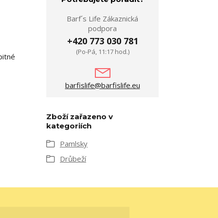
Barf´s Life Zákaznická
podpora
+420 773 030 781
(Po-Pá, 11:17 hod.)
pitné
barfislife@barfislife.eu
Zboží zařazeno v
kategoriích
Pamlsky
Drůbeží