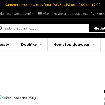
Kamenná prodejna otevřena: Po , St , Pá od 12:00 do 17:00
klamace - Odstoupení
Více
Nevíte si rady? Zavolejte.
+420 7
Hleda
cesty
Doplňky
Non-stop dogwear