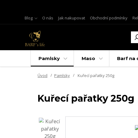
Blog
O nás
Jak nakupovat
Obchodní podmínky
Re
Pamlsky
Maso
Barf na 
Úvod
Pamlsky
Kuřecí pařatky 250g
Kuřecí pařatky 250g