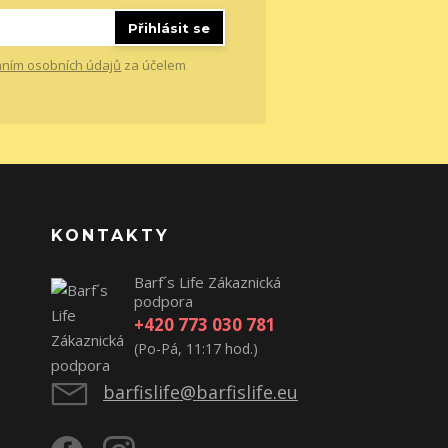
Přihlásit se
ním osobních údajů
za účelem
KONTAKTY
Barf´s Life Zákaznická
podpora
+420 773 030 781
(Po-Pá, 11:17 hod.)
barfislife@barfislife.eu