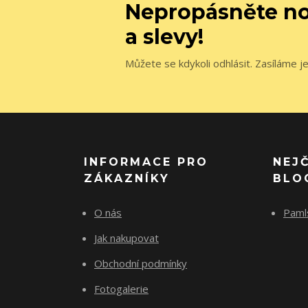
Nepropásněte no
a slevy!
Můžete se kdykoli odhlásit. Zasíláme j
INFORMACE PRO
NEJ
ZÁKAZNÍKY
BLO
O nás
Paml
Jak nakupovat
Obchodní podmínky
Fotogalerie