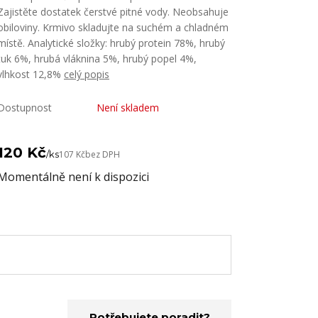
Zajistěte dostatek čerstvé pitné vody. Neobsahuje
obiloviny. Krmivo skladujte na suchém a chladném
místě. Analytické složky: hrubý protein 78%, hrubý
tuk 6%, hrubá vláknina 5%, hrubý popel 4%,
vlhkost 12,8%
celý popis
Dostupnost
Není skladem
120 Kč
/
ks
107 Kč
bez DPH
Momentálně není k dispozici
Potřebujete poradit?