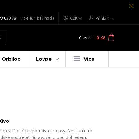
73 030 781
(Po-Pá, 11:17 hod.)
CZK
Přihlášení
0
ks
za
0 Kč
t
Orbiloc
Loype
Více
Kivo
Popis: Doplňkové krmivo pro psy. Není určen k
lidské spotřebě. Spravováno pod dohledem.