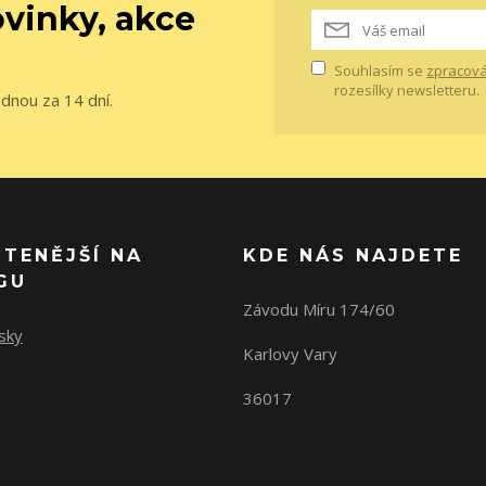
vinky, akce
Souhlasím se
zpracová
rozesílky newsletteru.
ednou za 14 dní.
ČTENĚJŠÍ NA
KDE NÁS NAJDETE
GU
Závodu Míru 174/60
sky
Karlovy Vary
36017