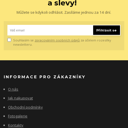
a slevy!
Můžete se kdykoli odhlásit. Zasíláme jednou za 14 dní.
Přihlásit se
Souhlasím se
zpracováním osobních údajů
za účelem rozesílky
newsletteru.
INFORMACE PRO ZÁKAZNÍKY
O nás
Jak nakupovat
Obchodní podmínky
Fotogalerie
Kontakty