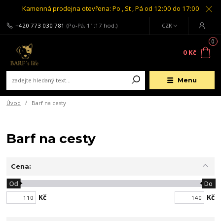
Kamenná prodejna otevřena: Po , St , Pá od 12:00 do 17:00
+420 773 030 781
(Po-Pá, 11:17 hod.)
CZK
0
0 Kč
Menu
Úvod
Barf na cesty
Barf na cesty
Cena:
Od
Do
Kč
Kč