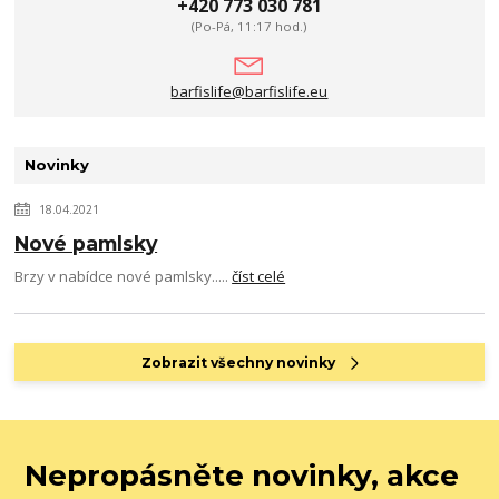
+420 773 030 781
(Po-Pá, 11:17 hod.)
barfislife@barfislife.eu
Novinky
18.04.2021
Nové pamlsky
Brzy v nabídce nové pamlsky.....
číst celé
Zobrazit všechny novinky
Nepropásněte novinky, akce