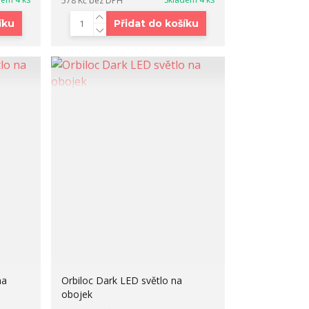
578 Kč
bez DPH
íku
Přidat do košíku
na
Orbiloc Dark LED světlo na
obojek