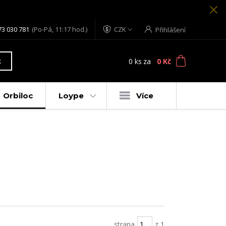
73 030 781
(Po-Pá, 11:17 hod.)
CZK
Přihlášení
0
ks
za
0 Kč
t
Orbiloc
Loype
Více
strana
z 1