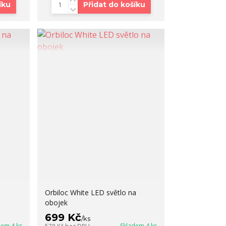
íku
Přidat do košíku
Orbiloc White LED světlo na
obojek
699 Kč
/
ks
dem 4 ks
Skladem 4 ks