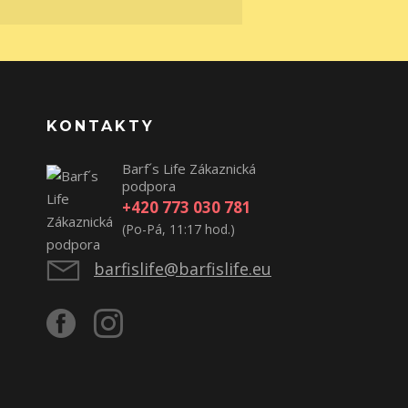
KONTAKTY
Barf´s Life Zákaznická
podpora
+420 773 030 781
(Po-Pá, 11:17 hod.)
barfislife@barfislife.eu