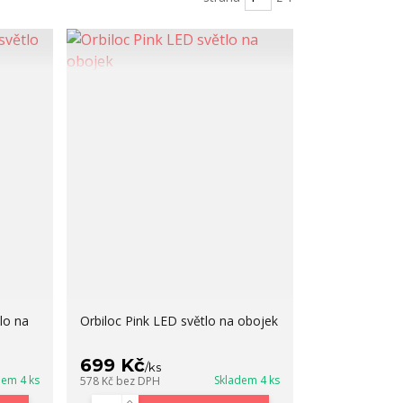
lo na
Orbiloc Pink LED světlo na obojek
699 Kč
/
ks
dem 4 ks
Skladem 4 ks
578 Kč
bez DPH