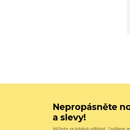
Nepropásněte no
a slevy!
Můžete se kdykoli odhlásit. Zasíláme j