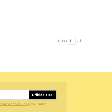
strana
z 1
Přihlásit se
ním osobních údajů
za účelem