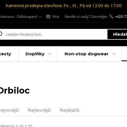
Kamenná prodejna otevřena: Po , St , Pá od 12:00 do 17:00
klamace - Odstoupení
Více
Nevíte si rady? Zavolejte.
+420 7
Hleda
cesty
Doplňky
Non-stop dogwear
Orbiloc
ejnovější
Nejlevnější
Nejdražší
obrazuji 1-10 z 10