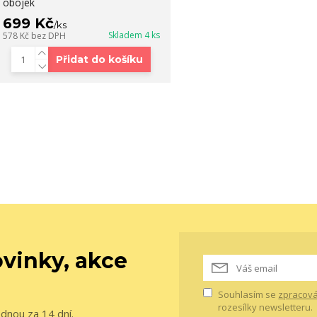
obojek
699 Kč
/
ks
Skladem 4 ks
578 Kč
bez DPH
Přidat do košíku
vinky, akce
Souhlasím se
zpracová
rozesílky newsletteru.
ednou za 14 dní.