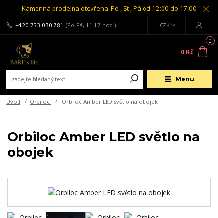
Kamenná prodejna otevřena: Po , St , Pá od 12:00 do 17:00
+420 773 030 781
(Po-Pá, 11:17 hod.)
CZK
0
0 Kč
Menu
Úvod
Orbiloc
Orbiloc Amber LED světlo na obojek
Orbiloc Amber LED světlo na
obojek