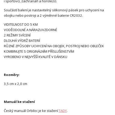
i sportovci, záchranáři a horolezci.
Součástí balení je nastavitelný silikonový pásek pro uchycení na
obojku nebo postroji a 2 výměnné baterie CR2032.
VIDITELNOST DO 5 KM
VODĚODOLNÉ A NÁRAZUVZDORNÉ
2 REŽIMY SVÍCENÍ
DLOUHÁ VÝDRŽ BATERIÍ
RŮZNÉ ZPŮSOBY UCHYCENÍ NA OBOJEK, POSTROJ NEBO OBLEČEK
KOMBINUJTE S ORIGINÁLNÍM PŘÍSLUŠENSTVÍM
VYROBENO V NEJVYŠŠÍ KVALITĚ V DÁNSKU
Rozměry:
3,5 cm x 2,0 cm
Manuál ke stažení
Český manuál Orbiloc je ke stažení
TADY
.