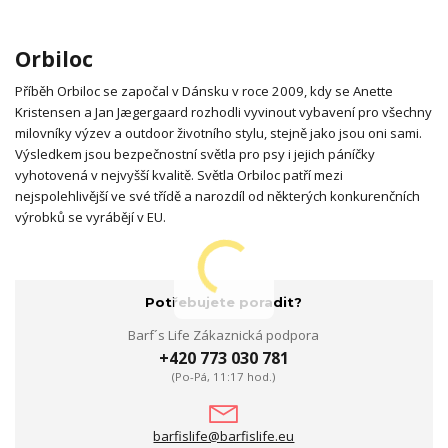
Orbiloc
Příběh Orbiloc se započal v Dánsku v roce 2009, kdy se Anette
Kristensen a Jan Jægergaard rozhodli vyvinout vybavení pro všechny
milovníky výzev a outdoor životního stylu, stejně jako jsou oni sami.
Výsledkem jsou bezpečnostní světla pro psy i jejich páníčky
vyhotovená v nejvyšší kvalitě. Světla Orbiloc patří mezi
nejspolehlivější ve své třídě a narozdíl od některých konkurenčních
výrobků se vyrábějí v EU.
Potřebujete poradit?
Barf´s Life Zákaznická podpora
+420 773 030 781
(Po-Pá, 11:17 hod.)
barfislife@barfislife.eu