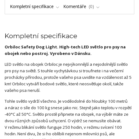
Kompletní specifikace
Komentáře
0
Kompletní specifikace
Orbiloc Safety Dog Light. High-tech LED světlo pro psy na
obojek nebo postroj. Vyrobeno v Dánsku.
LED světlo na obojek Orbiloc je nejvýkonnější a nejodolnější světlo
pro psy na světě. S touhle vychytávkou si troufnete i na večerní
procházky přírodou, protože vašeho psa uvidíte na vzdálenost až 5
km! Orbiloc vytváří bodové světlo, které neosvětluje okolí, takže
vašeho psa neruší.
Tohle světlo vydrží všechno. Je voděodolné do hloubky 100 metrů
a náraz o síle do 100 kg snese jako nic. Stejně jako teplotu v rozpětí
-40°C až 50°C. Světlo prostě připnete na obojek, na výběr máte ze
dvou různých způsobů uchycení. O výdrž se nemusíte obávat.
V režimu blikání světlo funguje 250 hodin, v režimu svícení 100
hodin. Není divu, že si ho oblíbili nejenom milovníci psů, ale