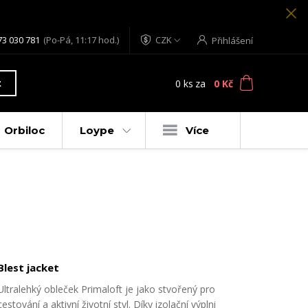
73 030 781
(Po-Pá, 11:17 hod.)
CZK
Přihlášení
0
ks
za
0 Kč
t
Orbiloc
Loype
Více
Blest jacket
Ultralehký obleček Primaloft je jako stvořený pro
cestování a aktivní životní styl. Díky izolační výplni