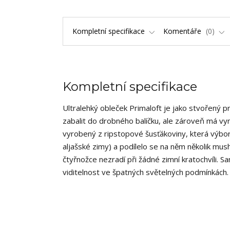
Kompletní specifikace
Komentáře
0
Kompletní specifikace
Ultralehký obleček Primaloft je jako stvořený pro
zabalit do drobného balíčku, ale zároveň má vynika
vyrobený z ripstopové šusťákoviny, která výborn
aljašské zimy) a podílelo se na něm několik mus
čtyřnožce nezradí při žádné zimní kratochvíli. 
viditelnost ve špatných světelných podmínkách. 