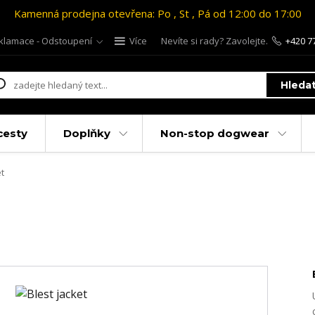
Kamenná prodejna otevřena: Po , St , Pá od 12:00 do 17:00
klamace - Odstoupení
Více
Nevíte si rady? Zavolejte.
+420 7
Hleda
cesty
Doplňky
Non-stop dogwear
t