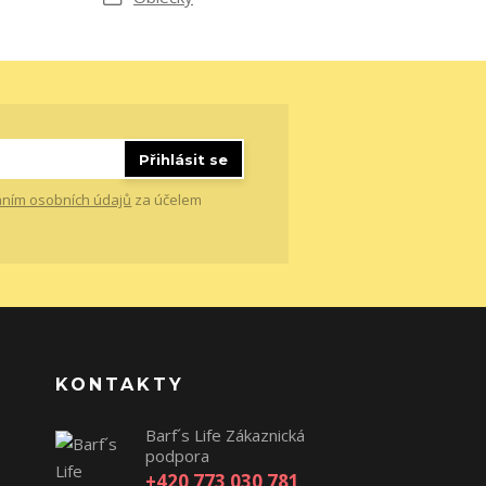
Přihlásit se
ním osobních údajů
za účelem
KONTAKTY
Barf´s Life Zákaznická
podpora
+420 773 030 781