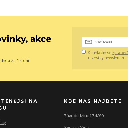
vinky, akce
Souhlasím se
zpracová
rozesílky newsletteru.
ednou za 14 dní.
ČTENĚJŠÍ NA
KDE NÁS NAJDETE
GU
Závodu Míru 174/60
sky
Karlovy Vary