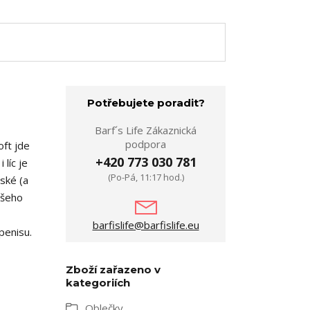
Potřebujete poradit?
Barf´s Life Zákaznická
podpora
oft jde
+420 773 030 781
 líc je
(Po-Pá, 11:17 hod.)
ské (a
ašeho
barfislife@barfislife.eu
penisu.
Zboží zařazeno v
kategoriích
Oblečky