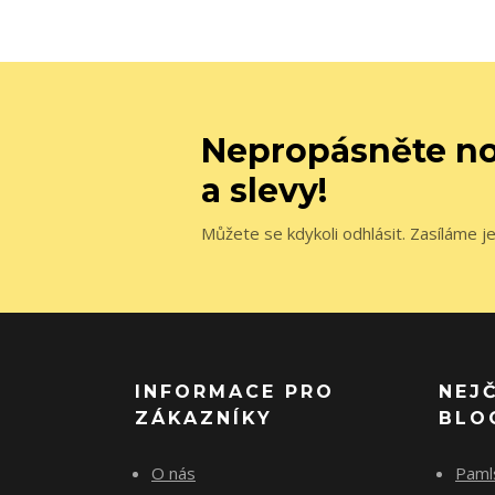
Nepropásněte no
a slevy!
Můžete se kdykoli odhlásit. Zasíláme j
INFORMACE PRO
NEJ
ZÁKAZNÍKY
BLO
O nás
Paml