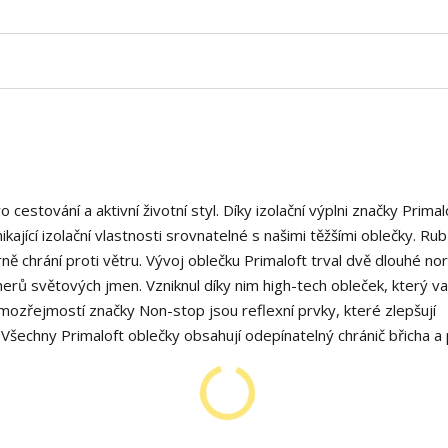
 cestování a aktivní životní styl. Díky izolační výplni značky Primal
jící izolační vlastnosti srovnatelné s našimi těžšími oblečky. Rub i
ě chrání proti větru. Vývoj oblečku Primaloft trval dvě dlouhé nor
herů světových jmen. Vzniknul díky nim high-tech obleček, který v
Samozřejmostí značky Non-stop jsou reflexní prvky, které zlepšují
Všechny Primaloft oblečky obsahují odepínatelný chránič břicha a 