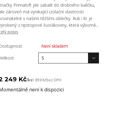
značky Primaloft jde zabalit do drobného balíčku,
ale zároveň má vynikající izolační vlastnosti
srovnatelné s našimi těžšími oblečky. Rub i líc je
vyrobený z ripstopové šusťákoviny, která výborně...
celý popis
Dostupnost
Není skladem
Velikost
2 249 Kč
/
ks
1 859 Kč
bez DPH
Momentálně není k dispozici