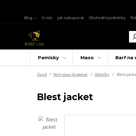
Blog
O nás
Jak nakupovat
Obchodní podmínky
Re
Pamlsky
Maso
Barf na 
Úvod
Non-stop dogwear
Oblečky
Blest jacke
Blest jacket