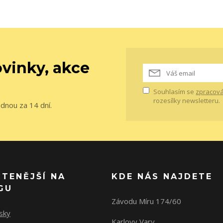
vinky, akce
Souhlasím se
zpracová
rozesílky newsletteru.
ednou za 14 dní.
ČTENĚJŠÍ NA
KDE NÁS NAJDETE
GU
Závodu Míru 174/60
sky
Karlovy Vary