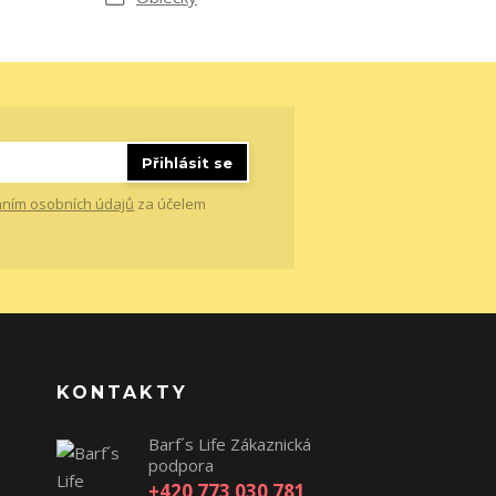
Přihlásit se
ním osobních údajů
za účelem
KONTAKTY
Barf´s Life Zákaznická
podpora
+420 773 030 781