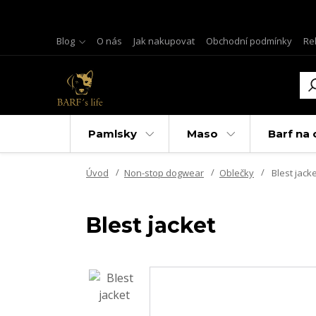
Blog
O nás
Jak nakupovat
Obchodní podmínky
Re
Pamlsky
Maso
Barf na 
Úvod
Non-stop dogwear
Oblečky
Blest jacke
Blest jacket