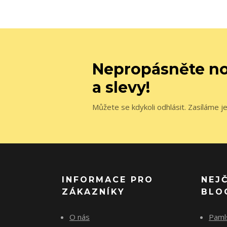
Nepropásněte no
a slevy!
Můžete se kdykoli odhlásit. Zasíláme j
INFORMACE PRO
NEJ
ZÁKAZNÍKY
BLO
O nás
Paml