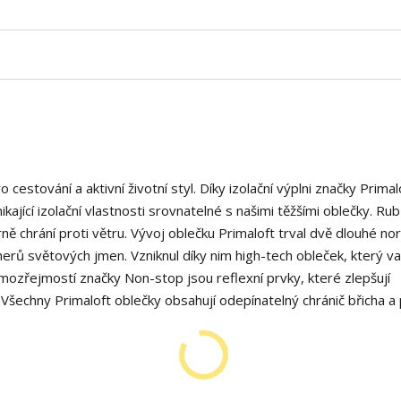
 cestování a aktivní životní styl. Díky izolační výplni značky Primal
jící izolační vlastnosti srovnatelné s našimi těžšími oblečky. Rub i
ě chrání proti větru. Vývoj oblečku Primaloft trval dvě dlouhé nor
herů světových jmen. Vzniknul díky nim high-tech obleček, který v
Samozřejmostí značky Non-stop jsou reflexní prvky, které zlepšují
Všechny Primaloft oblečky obsahují odepínatelný chránič břicha a 