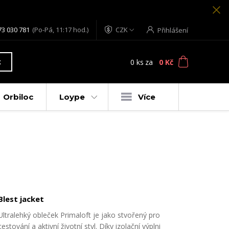
73 030 781
(Po-Pá, 11:17 hod.)
CZK
Přihlášení
0
ks
za
0 Kč
t
Orbiloc
Loype
Více
Blest jacket
Ultralehký obleček Primaloft je jako stvořený pro
cestování a aktivní životní styl. Díky izolační výplni