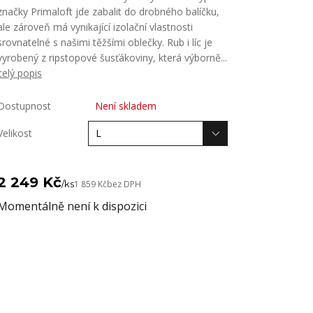
značky Primaloft jde zabalit do drobného balíčku,
ale zároveň má vynikající izolační vlastnosti
srovnatelné s našimi těžšími oblečky. Rub i líc je
vyrobený z ripstopové šusťákoviny, která výborně...
celý popis
Dostupnost
Není skladem
Velikost
2 249 Kč
/
ks
1 859 Kč
bez DPH
Momentálně není k dispozici