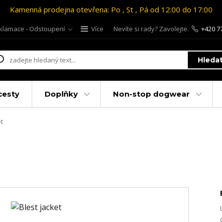
Kamenná prodejna otevřena: Po , St , Pá od 12:00 do 17:00
klamace - Odstoupení
Více
Nevíte si rady? Zavolejte.
+420 7
Hleda
cesty
Doplňky
Non-stop dogwear
t