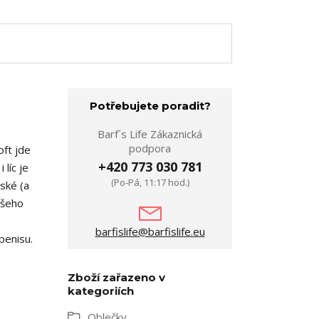
Potřebujete poradit?
Barf´s Life Zákaznická
podpora
oft jde
+420 773 030 781
 líc je
(Po-Pá, 11:17 hod.)
ské (a
ašeho
barfislife@barfislife.eu
penisu.
Zboží zařazeno v
kategoriích
Oblečky