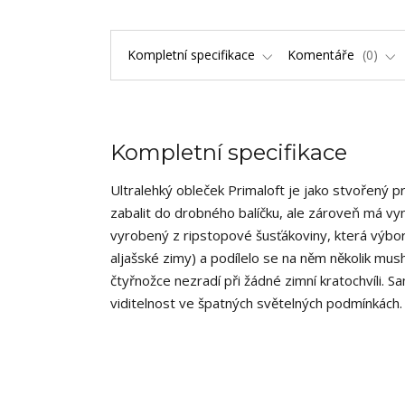
Kompletní specifikace
Komentáře
0
Kompletní specifikace
Ultralehký obleček Primaloft je jako stvořený pro
zabalit do drobného balíčku, ale zároveň má vynika
vyrobený z ripstopové šusťákoviny, která výborn
aljašské zimy) a podílelo se na něm několik mus
čtyřnožce nezradí při žádné zimní kratochvíli. 
viditelnost ve špatných světelných podmínkách. 