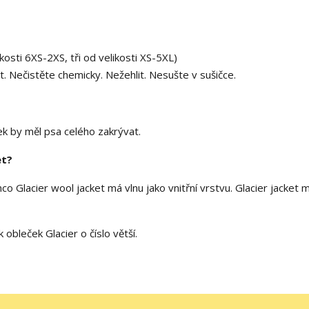
kosti 6XS-2XS, tři od velikosti XS-5XL)
it. Nečistěte chemicky. Nežehlit. Nesušte v sušičce.
k by měl psa celého zakrývat.
et?
co Glacier wool jacket má vlnu jako vnitřní vrstvu. Glacier jacket 
obleček Glacier o číslo větší.