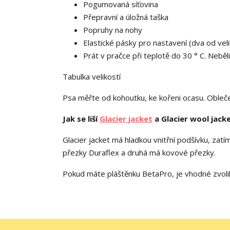
Pogumovaná síťovina
Přepravní a úložná taška
Popruhy na nohy
Elastické pásky pro nastavení (dva od veli
Prát v pračce při teplotě do 30 ° C. Neběl
Tabulka velikostí
Psa měřte od kohoutku, ke kořeni ocasu. Obleče
Jak se liší
Glacier jacket
a Glacier wool jack
Glacier jacket má hladkou vnitřní podšívku, zatím
přezky Duraflex a druhá má kovové přezky.
Pokud máte pláštěnku BetaPro, je vhodné zvolik 