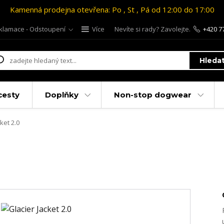
Kamenná prodejna otevřena: Po , St , Pá od 12:00 do 17:00
klamace - Odstoupení
Více
Nevíte si rady? Zavolejte.
+420 7
Hleda
cesty
Doplňky
Non-stop dogwear
ket 2.0