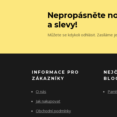
Nepropásněte no
a slevy!
Můžete se kdykoli odhlásit. Zasíláme j
INFORMACE PRO
NEJ
ZÁKAZNÍKY
BLO
O nás
Paml
Jak nakupovat
Obchodní podmínky