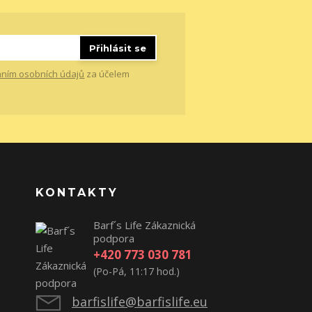
Přihlásit se
ním osobních údajů
za účelem
KONTAKTY
Barf´s Life Zákaznická
podpora
+420 773 030 781
(Po-Pá, 11:17 hod.)
barfislife@barfislife.eu