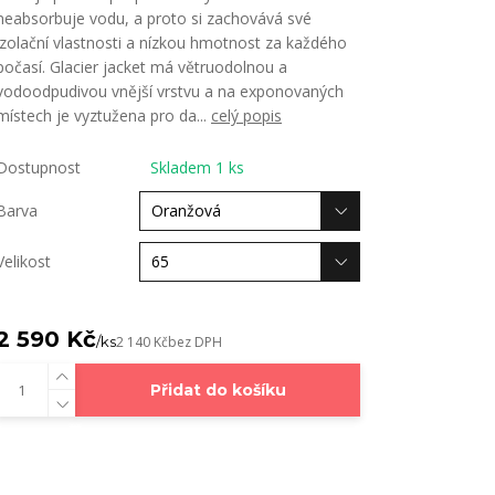
neabsorbuje vodu, a proto si zachovává své
izolační vlastnosti a nízkou hmotnost za každého
počasí. Glacier jacket má větruodolnou a
vodoodpudivou vnější vrstvu a na exponovaných
místech je vyztužena pro da...
celý popis
Dostupnost
Skladem 1 ks
Barva
Velikost
2 590 Kč
/
ks
2 140 Kč
bez DPH
Přidat do košíku