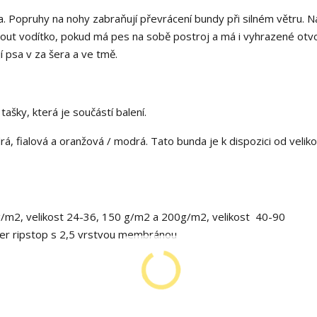
a. Popruhy na nohy zabraňují převrácení bundy při silném větru. N
out vodítko, pokud má pes na sobě postroj a má i vyhrazené otv
jí psa v za šera a ve tmě.
tašky, která je součástí balení.
, fialová a oranžová / modrá. Tato bunda je k dispozici od veliko
g/m2, velikost 24-36, 150 g/m2 a 200g/m2, velikost 40-90
ster ripstop s 2,5 vrstvou membránou