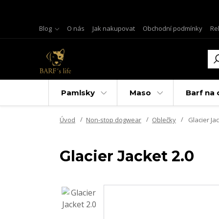
Blog
O nás
Jak nakupovat
Obchodní podmínky
Re
Pamlsky
Maso
Barf na 
Úvod
Non-stop dogwear
Oblečky
Glacier Jac
Glacier Jacket 2.0