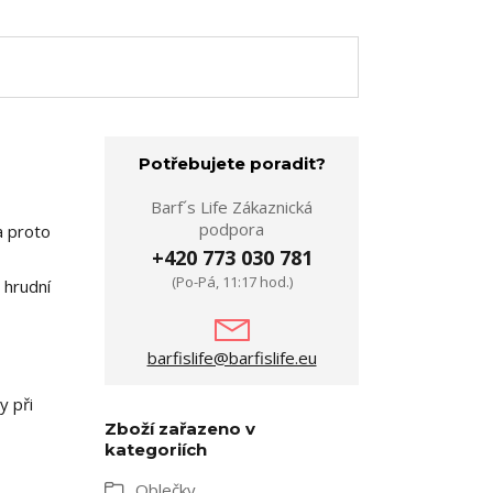
Potřebujete poradit?
Barf´s Life Zákaznická
podpora
a proto
+420 773 030 781
(Po-Pá, 11:17 hod.)
 hrudní
barfislife@barfislife.eu
y při
Zboží zařazeno v
kategoriích
Oblečky