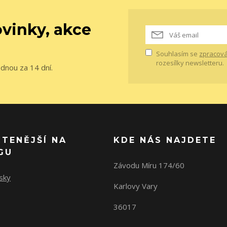
vinky, akce
Souhlasím se
zpracová
rozesílky newsletteru.
ednou za 14 dní.
ČTENĚJŠÍ NA
KDE NÁS NAJDETE
GU
Závodu Míru 174/60
sky
Karlovy Vary
36017