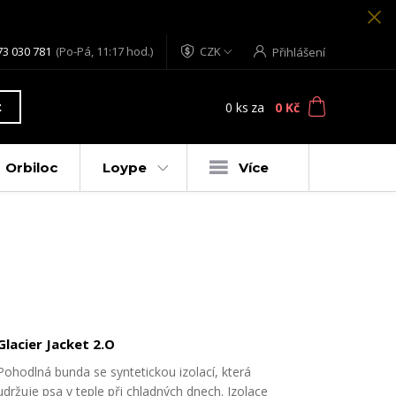
73 030 781
(Po-Pá, 11:17 hod.)
CZK
Přihlášení
0
ks
za
0 Kč
t
Orbiloc
Loype
Více
Glacier Jacket 2.O
Pohodlná bunda se syntetickou izolací, která
udržuje psa v teple při chladných dnech. Izolace