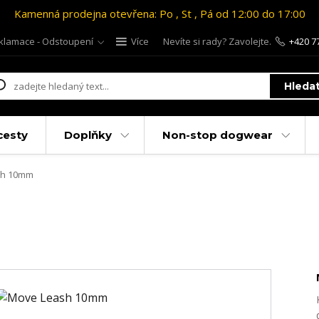
Kamenná prodejna otevřena: Po , St , Pá od 12:00 do 17:00
klamace - Odstoupení
Více
Nevíte si rady? Zavolejte.
+420 7
Hleda
cesty
Doplňky
Non-stop dogwear
sh 10mm