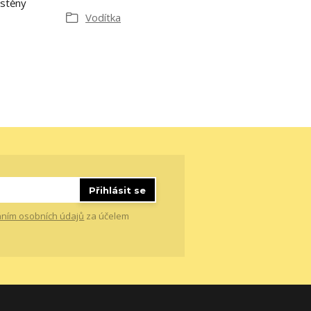
ístěny
Vodítka
Přihlásit se
ním osobních údajů
za účelem