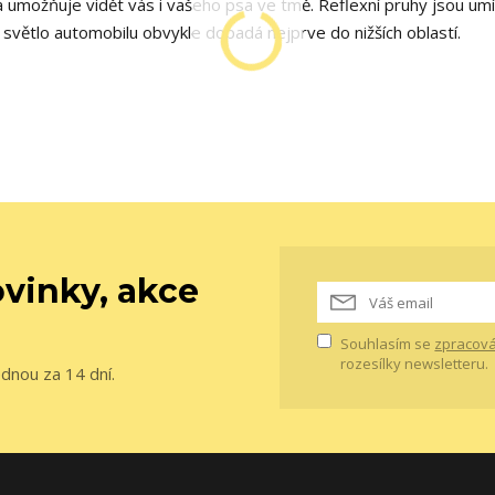
 umožňuje vidět vás i vašeho psa ve tmě. Reflexní pruhy jsou um
 světlo automobilu obvykle dopadá nejprve do nižších oblastí.
vinky, akce
Souhlasím se
zpracová
rozesílky newsletteru.
ednou za 14 dní.