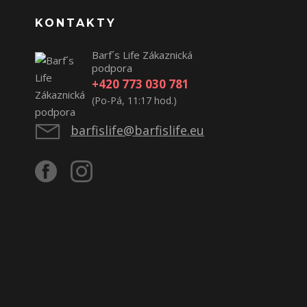
KONTAKTY
Barf´s Life Zákaznická
podpora
+420 773 030 781
(Po-Pá, 11:17 hod.)
barfislife@barfislife.eu