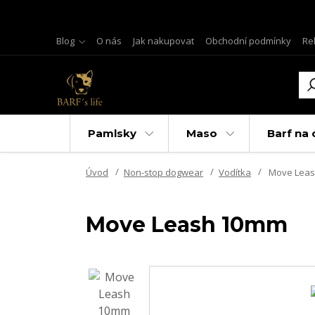
Blog
O nás
Jak nakupovat
Obchodní podmínky
Re
Pamlsky
Maso
Barf na 
Úvod
Non-stop dogwear
Vodítka
Move Lea
Move Leash 10mm