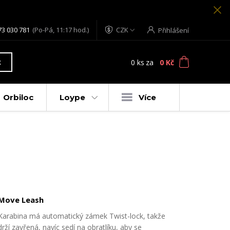
73 030 781
(Po-Pá, 11:17 hod.)
CZK
Přihlášení
0
ks
za
0 Kč
t
Orbiloc
Loype
Více
Move Leash
Karabina má automatický zámek Twist-lock, takže
drží zavřená, navíc sedí na obratlíku, aby se