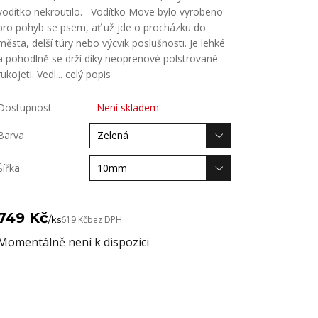
vodítko nekroutilo. Vodítko Move bylo vyrobeno
pro pohyb se psem, ať už jde o procházku do
města, delší túry nebo výcvik poslušnosti. Je lehké
a pohodlně se drží díky neoprenové polstrované
rukojeti. Vedl...
celý popis
Dostupnost
Není skladem
Barva
Šířka
749 Kč
/
ks
619 Kč
bez DPH
Momentálně není k dispozici