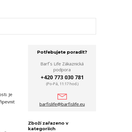
Potřebujete poradit?
Barf´s Life Zákaznická
podpora
+420 773 030 781
(Po-Pá, 11:17 hod.)
ti. Je
řipevnit
barfislife@barfislife.eu
Zboží zařazeno v
kategoriích