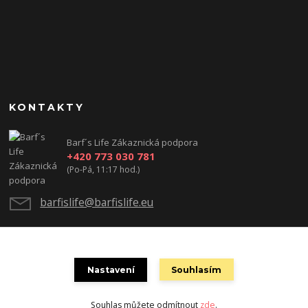
KONTAKTY
Barf´s Life Zákaznická podpora
+420 773 030 781
(Po-Pá, 11:17 hod.)
barfislife@barfislife.eu
Nastavení
Souhlasím
Souhlas můžete odmítnout
zde
.