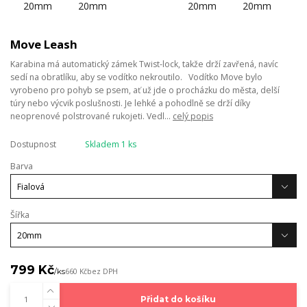
Move Leash
Karabina má automatický zámek Twist-lock, takže drží zavřená, navíc
sedí na obratlíku, aby se vodítko nekroutilo. Vodítko Move bylo
vyrobeno pro pohyb se psem, ať už jde o procházku do města, delší
túry nebo výcvik poslušnosti. Je lehké a pohodlně se drží díky
neoprenové polstrované rukojeti. Vedl...
celý popis
Dostupnost
Skladem 1 ks
Barva
Šířka
799 Kč
/
ks
660 Kč
bez DPH
Přidat do košíku