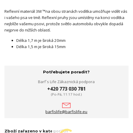
Reflexní materiál 3M ™na obou stranách vodítka umožňuje vidět vás
i vašeho psa ve tmě. Reflexní pruhy jsou umístěny na konci vodítka
nejblíže vašemu psovi, protože světlo automobilu obvykle dopadá
nejprve do nižších oblastí.
Délka 1,7 m je široká 20mm
Délka 1,5 m je široká 15mm
Potřebujete poradit?
Barf´s Life Zákaznická podpora
+420 773 030 781
(Po-Pá, 11:17 hod.)
barfislife@barfislife.eu
Zboží zařazeno v kategoriích