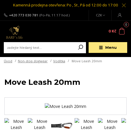
Kamenná prodejna otevřena: Po , St , Pá od 12:00 do 17:00
+420 773 030 781
(Po-Pá, 11:17 hod.)
CZK
0
0 Kč
Menu
Úvod
Non-stop dogwear
Vodítka
Move Leash 20mm
Move Leash 20mm