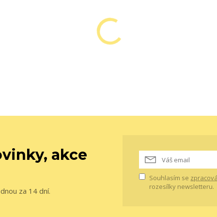
vinky, akce
Souhlasím se
zpracová
rozesílky newsletteru.
ednou za 14 dní.