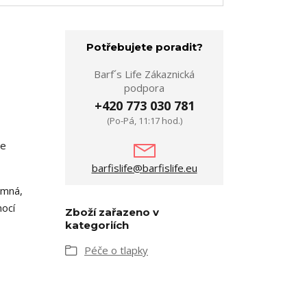
Potřebujete poradit?
Barf´s Life Zákaznická
podpora
+420 773 030 781
(Po-Pá, 11:17 hod.)
je
barfislife@barfislife.eu
emná,
mocí
Zboží zařazeno v
kategoriích
Péče o tlapky