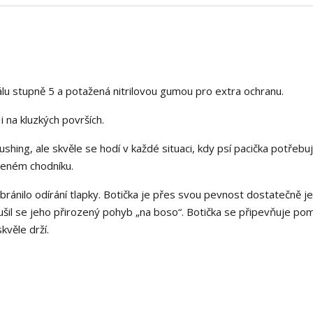
álu stupně 5 a potažená nitrilovou gumou pro extra ochranu.
 na kluzkých površích.
shing, ale skvěle se hodí v každé situaci, kdy psí pacička potřebu
oleném chodníku.
abránilo odírání tlapky. Botička je přes svou pevnost dostatečně j
šil se jeho přirozený pohyb „na boso“. Botička se připevňuje po
kvěle drží.