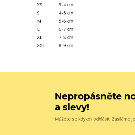
XS
3-4 cm
S
4-5 cm
M
5-6 cm
L
6-7 cm
XL
7-8 cm
XXL
8-9 cm
Nepropásněte no
a slevy!
Můžete se kdykoli odhlásit. Zasíláme j