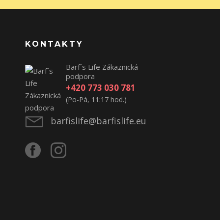
KONTAKTY
Barf´s Life Zákaznická
podpora
+420 773 030 781
(Po-Pá, 11:17 hod.)
barfislife@barfislife.eu