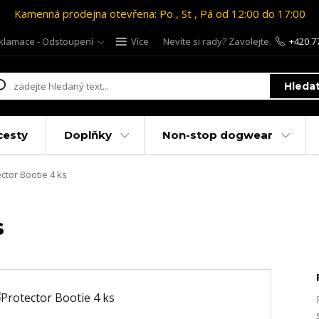
Kamenná prodejna otevřena: Po , St , Pá od 12:00 do 17:00
klamace - Odstoupení
Více
Nevíte si rady? Zavolejte.
+420 7
Hleda
cesty
Doplňky
Non-stop dogwear
ctor Bootie 4 ks
s