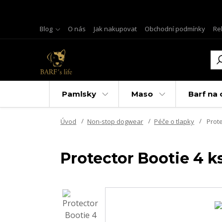
Blog
O nás
Jak nakupovat
Obchodní podmínky
Re
Pamlsky
Maso
Barf na 
Úvod
Non-stop dogwear
Péče o tlapky
Prote
Protector Bootie 4 k