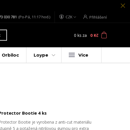
73 030 781
(Po-Pá, 11:17 hod.)
CZK
Přihlášení
0
ks
za
0 Kč
t
Orbiloc
Loype
Více
Protector Bootie 4 ks
Protector Bootie je vyrobena z anti-cut materiálu
stupně 5 a potažená nitrilovou gumou pro extra