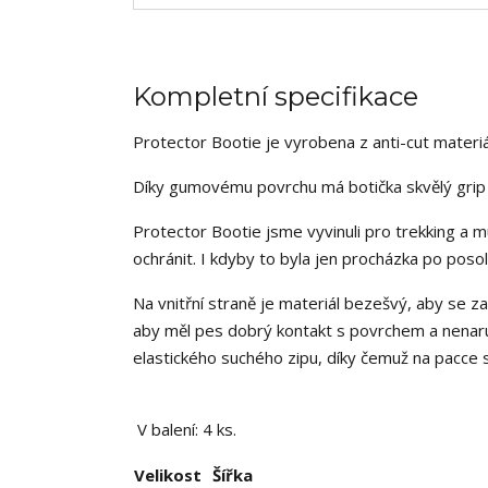
Kompletní specifikace
Protector Bootie je vyrobena z anti-cut materi
Díky gumovému povrchu má botička skvělý grip i
Protector Bootie jsme vyvinuli pro trekking a mu
ochránit. I kdyby to byla jen procházka po pos
Na vnitřní straně je materiál bezešvý, aby se z
aby měl pes dobrý kontakt s povrchem a nenaru
elastického suchého zipu, díky čemuž na pacce s
V balení: 4 ks.
Velikost
Šířka