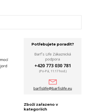
Potřebujete poradit?
Barf´s Life Zákaznická
podpora
omocí
+420 773 030 781
Fjord
(Po-Pá, 11:17 hod.)
barfislife@barfislife.eu
Zboží zařazeno v
kategoriích