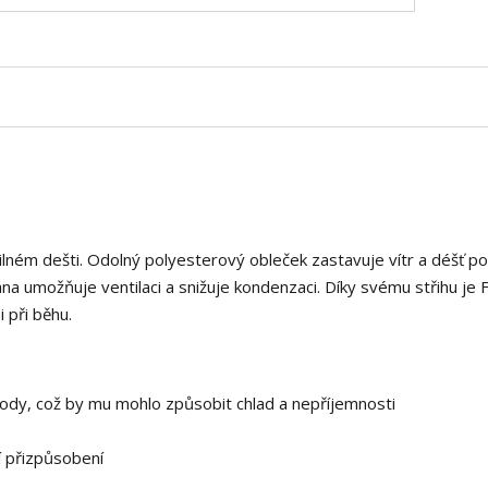
silném dešti. Odolný polyesterový obleček zastavuje vítr a déšť p
umožňuje ventilaci a snižuje kondenzaci. Díky svému střihu je 
 při běhu.
ody, což by mu mohlo způsobit chlad a nepříjemnosti
í přizpůsobení