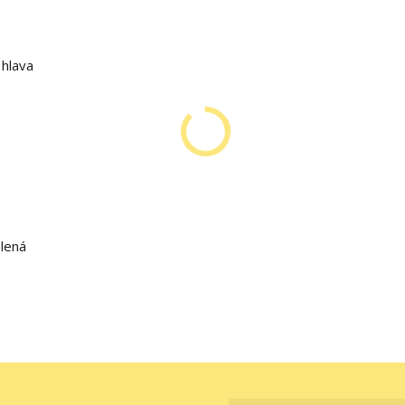
 hlava
elená