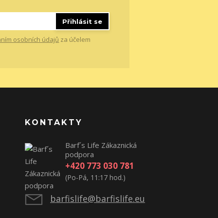
Přihlásit se
ním osobních údajů
za účelem
KONTAKTY
Barf´s Life Zákaznická
podpora
+420 773 030 781
(Po-Pá, 11:17 hod.)
barfislife@barfislife.eu