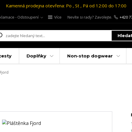
Kamenná prodejna otevřena: Po , St , Pá od 12:00 do 17:00
klamace - Odstoupení
Více
Nevíte si rady? Zavolejte.
+420 7
Hleda
cesty
Doplňky
Non-stop dogwear
Fjord