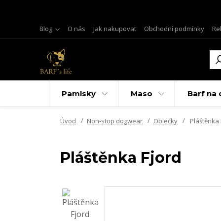
Blog
O nás
Jak nakupovat
Obchodní podmínky
Re
Pamlsky
Maso
Barf na 
Úvod
Non-stop dogwear
Oblečky
Pláštěnka 
Pláštěnka Fjord