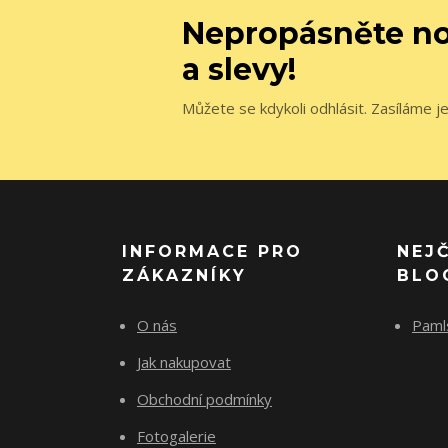
Nepropásněte no
a slevy!
Můžete se kdykoli odhlásit. Zasíláme j
INFORMACE PRO
NEJ
ZÁKAZNÍKY
BLO
O nás
Paml
Jak nakupovat
Obchodní podmínky
Fotogalerie