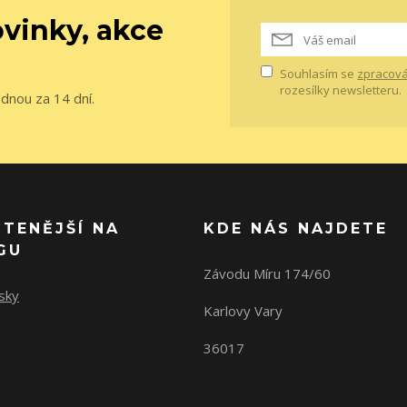
vinky, akce
Souhlasím se
zpracová
rozesílky newsletteru.
ednou za 14 dní.
ČTENĚJŠÍ NA
KDE NÁS NAJDETE
GU
Závodu Míru 174/60
sky
Karlovy Vary
36017