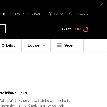
73 030 781
(Po-Pá, 11:17 hod.)
CZK
Přihlášení
0
ks
za
0 Kč
t
Orbiloc
Loype
Více
Pláštěnka Fjord
Tato pláštěnka udrží psa čistého a suchého i v
silném dešti. Odolný polyesterový obleček