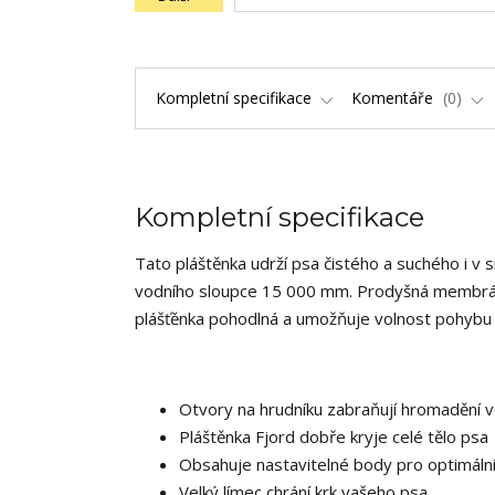
Kompletní specifikace
Komentáře
0
Kompletní specifikace
Tato pláštěnka udrží psa čistého a suchého i v 
vodního sloupce 15 000 mm. Prodyšná membrána 
plášťěnka pohodlná a umožňuje volnost pohybu i
Otvory na hrudníku zabraňují hromadění v
Pláštěnka Fjord dobře kryje celé tělo psa
Obsahuje nastavitelné body pro optimáln
Velký límec chrání krk vašeho psa