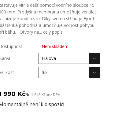
zastavuje vítr a déšť pomocí vodního sloupce 15
000 mm. Prodyšná membrána umožňuje ventilaci
a snižuje kondenzaci. Díky svému střihu je Fjord
plášťěnka pohodlná a umožňuje volnost pohybu i
při běhu. Otvory na...
celý popis
Dostupnost
Není skladem
Barva
Velikost
1 990 Kč
/
ks
1 645 Kč
bez DPH
Momentálně není k dispozici