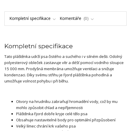
Kompletní specifikace
Komentáře
0
Kompletní specifikace
Tato pláštěnka udrží psa čistého a suchého i v silném dešti. Odolný
polyesterový obleček zastavuje vítr a déšť pomocí vodního sloupce
15 000 mm. Prodyšná membrána umožňuje ventilaci a snižuje
kondenzaci. Díky svému střihu je Fjord plášťěnka pohodlná a
umožňuje volnost pohybu i při běhu.
Otvory na hrudníku zabraňují hromadění vody, což by mu
mohlo způsobit chlad a nepříjemnosti
Pláštěnka Fjord dobře kryje celé tělo psa
Obsahuje nastavitelné body pro optimální přizpůsobení
Velký límec chrání krk vašeho psa