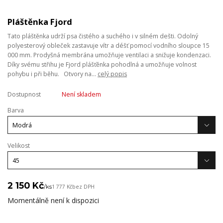
Pláštěnka Fjord
Tato pláštěnka udrží psa čistého a suchého i v silném dešti. Odolný
polyesterový obleček zastavuje vítr a déšť pomocí vodního sloupce 15
000 mm. Prodyšná membrána umožňuje ventilaci a snižuje kondenzaci.
Díky svému střihu je Fjord plášťěnka pohodlná a umožňuje volnost
pohybu i při běhu. Otvory na...
celý popis
Dostupnost
Není skladem
Barva
Velikost
2 150 Kč
/
ks
1 777 Kč
bez DPH
Momentálně není k dispozici