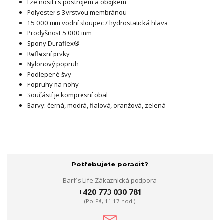
Lze nosit i s postrojem a obojkem
Polyester s 3vrstvou membránou
15 000 mm vodní sloupec / hydrostatická hlava
Prodyšnost 5 000 mm
Spony Duraflex®
Reflexní prvky
Nylonový popruh
Podlepené švy
Popruhy na nohy
Součástí je kompresní obal
Barvy: černá, modrá, fialová, oranžová, zelená
Potřebujete poradit?
Barf´s Life Zákaznická podpora
+420 773 030 781
(Po-Pá, 11:17 hod.)