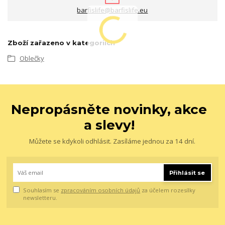
barfislife@barfislife.eu
Zboží zařazeno v kategoriích
Oblečky
Nepropásněte novinky, akce
a slevy!
Můžete se kdykoli odhlásit. Zasíláme jednou za 14 dní.
Přihlásit se
Souhlasím se
zpracováním osobních údajů
za účelem rozesílky
newsletteru.