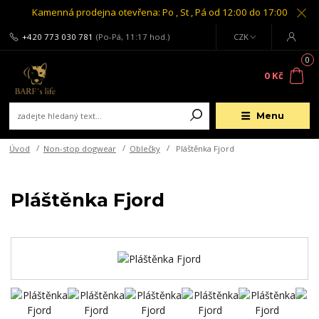
Kamenná prodejna otevřena: Po , St , Pá od 12:00 do 17:00
+420 773 030 781
(Po-Pá, 11:17 hod.)
CZK
0
0 Kč
Menu
Úvod
Non-stop dogwear
Oblečky
Pláštěnka Fjord
Pláštěnka Fjord