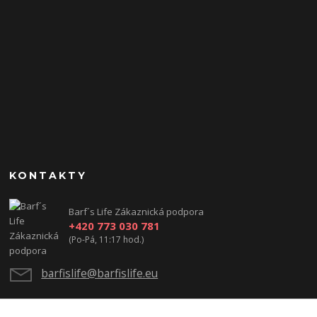
KONTAKTY
Barf´s Life Zákaznická podpora
+420 773 030 781
(Po-Pá, 11:17 hod.)
barfislife@barfislife.eu