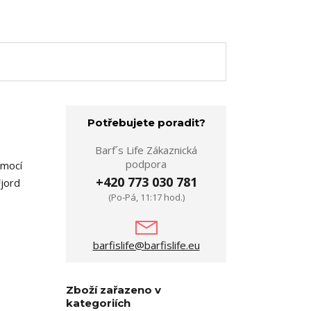
Potřebujete poradit?
Barf´s Life Zákaznická
podpora
omocí
+420 773 030 781
Fjord
(Po-Pá, 11:17 hod.)
barfislife@barfislife.eu
Zboží zařazeno v
kategoriích