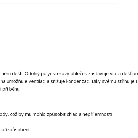
silném dešti. Odolný polyesterový obleček zastavuje vítr a déšť p
umožňuje ventilaci a snižuje kondenzaci. Díky svému střihu je 
 při běhu.
ody, což by mu mohlo způsobit chlad a nepříjemnosti
í přizpůsobení