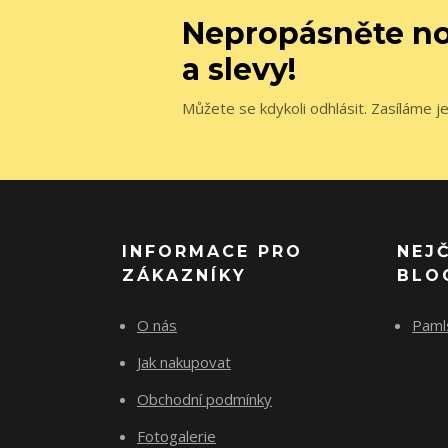
Nepropásněte no
a slevy!
Můžete se kdykoli odhlásit. Zasíláme j
INFORMACE PRO
NEJ
ZÁKAZNÍKY
BLO
O nás
Paml
Jak nakupovat
Obchodní podmínky
Fotogalerie