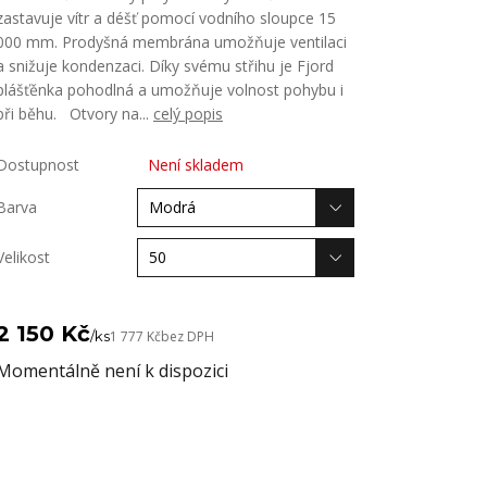
zastavuje vítr a déšť pomocí vodního sloupce 15
000 mm. Prodyšná membrána umožňuje ventilaci
a snižuje kondenzaci. Díky svému střihu je Fjord
plášťěnka pohodlná a umožňuje volnost pohybu i
při běhu. Otvory na...
celý popis
Dostupnost
Není skladem
Barva
Velikost
2 150 Kč
/
ks
1 777 Kč
bez DPH
Momentálně není k dispozici