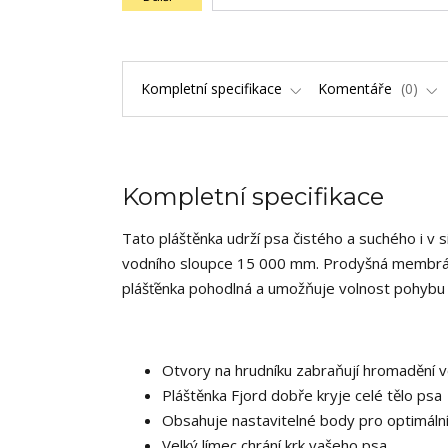
Kompletní specifikace
Komentáře
0
Kompletní specifikace
Tato pláštěnka udrží psa čistého a suchého i v 
vodního sloupce 15 000 mm. Prodyšná membrána 
plášťěnka pohodlná a umožňuje volnost pohybu i
Otvory na hrudníku zabraňují hromadění v
Pláštěnka Fjord dobře kryje celé tělo psa
Obsahuje nastavitelné body pro optimáln
Velký límec chrání krk vašeho psa