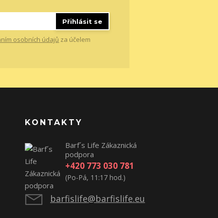
Přihlásit se
ním osobních údajů
za účelem
KONTAKTY
Barf´s Life Zákaznická
podpora
+420 773 030 781
(Po-Pá, 11:17 hod.)
barfislife@barfislife.eu