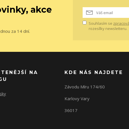
vinky, akce
Souhlasím se
zpracová
rozesílky newsletteru.
ednou za 14 dní.
ČTENĚJŠÍ NA
KDE NÁS NAJDETE
GU
Závodu Míru 174/60
sky
Karlovy Vary
36017