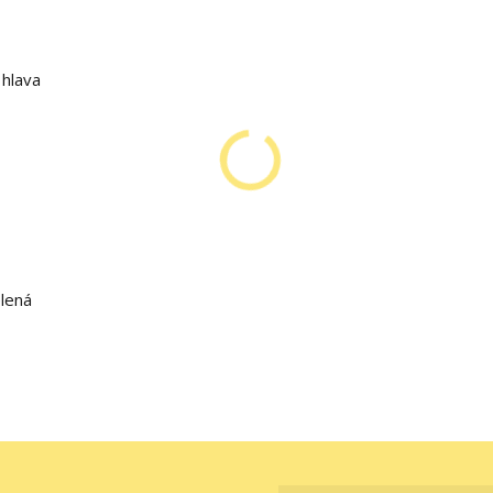
 hlava
elená