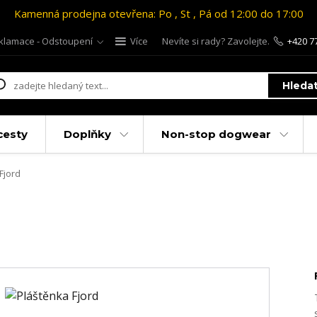
Kamenná prodejna otevřena: Po , St , Pá od 12:00 do 17:00
klamace - Odstoupení
Více
Nevíte si rady? Zavolejte.
+420 7
Hleda
cesty
Doplňky
Non-stop dogwear
Fjord