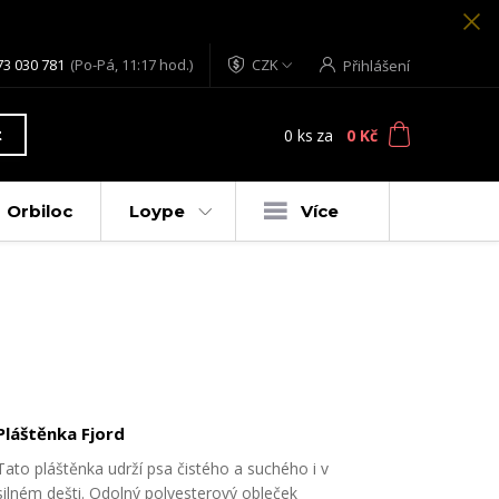
73 030 781
(Po-Pá, 11:17 hod.)
CZK
Přihlášení
0
ks
za
0 Kč
t
Orbiloc
Loype
Více
Pláštěnka Fjord
Tato pláštěnka udrží psa čistého a suchého i v
silném dešti. Odolný polyesterový obleček