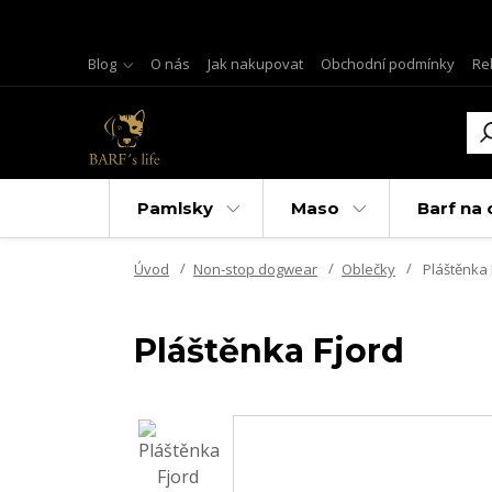
Blog
O nás
Jak nakupovat
Obchodní podmínky
Re
Pamlsky
Maso
Barf na 
Úvod
Non-stop dogwear
Oblečky
Pláštěnka 
Pláštěnka Fjord