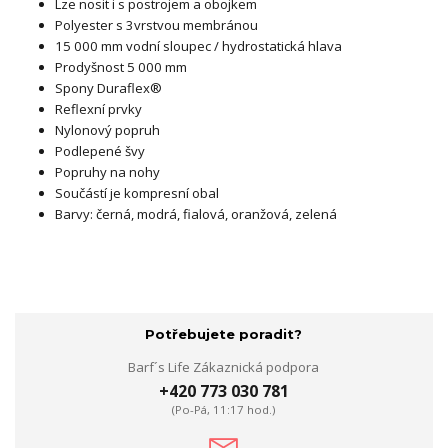
Lze nosit i s postrojem a obojkem
Polyester s 3vrstvou membránou
15 000 mm vodní sloupec / hydrostatická hlava
Prodyšnost 5 000 mm
Spony Duraflex®
Reflexní prvky
Nylonový popruh
Podlepené švy
Popruhy na nohy
Součástí je kompresní obal
Barvy: černá, modrá, fialová, oranžová, zelená
Potřebujete poradit?
Barf´s Life Zákaznická podpora
+420 773 030 781
(Po-Pá, 11:17 hod.)