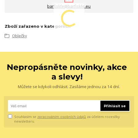
barfislife@barfislife.eu
Zboží zařazeno v kategoriích
Oblečky
Nepropásněte novinky, akce
a slevy!
Můžete se kdykoli odhlásit. Zasíláme jednou za 14 dní.
Přihlásit se
Souhlasím se
zpracováním osobních údajů
za účelem rozesílky
newsletteru.