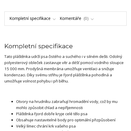
Kompletní specifikace
Komentáře
0
Kompletní specifikace
Tato pláštěnka udrží psa čistého a suchého i v silném dešti. Odolný
polyesterový obleček zastavuje vítr a déšť pomocí vodního sloupce
15 000 mm. Prodyšná membrána umožňuje ventilaci a snižuje
kondenzaci. Díky svému střihu je Fjord plášťěnka pohodlná a
umožňuje volnost pohybu i při běhu.
Otvory na hrudníku zabraňují hromadění vody, což by mu
mohlo způsobit chlad a nepříjemnosti
Pláštěnka Fjord dobře kryje celé tělo psa
Obsahuje nastavitelné body pro optimální přizpůsobení
Velký límec chrání krk vašeho psa