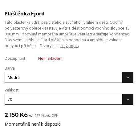
Pláštěnka Fjord
Tato pláštěnka udrží psa čistého a suchého i v silném dešti. Odolný
polyesterový obleček zastavuje vítr a déšť pomocí vodního sloupce 15
000 mm. Prodyšná membrána umožňuje ventilaci a snižuje kondenzaci.
Díky svému střihu je Fjord plášťěnka pohodlná a umožňuje volnost
pohybu i při běhu. Otvory na...
celý popis
Dostupnost
Není skladem
Barva
Velikost
2 150 Kč
/
ks
1 777 Kč
bez DPH
Momentálně není k dispozici