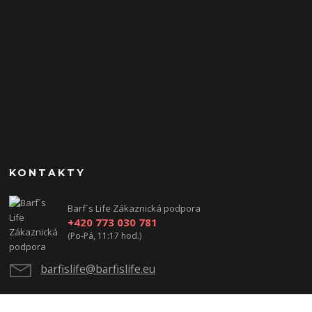
KONTAKTY
Barf´s Life Zákaznická podpora
+420 773 030 781
(Po-Pá, 11:17 hod.)
barfislife@barfislife.eu