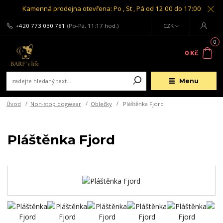
Kamenná prodejna otevřena: Po , St , Pá od 12:00 do 17:00
+420 773 030 781
(Po-Pá, 11:17 hod.)
CZK
0
0 Kč
Menu
Úvod
Non-stop dogwear
Oblečky
Pláštěnka Fjord
Pláštěnka Fjord