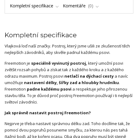
Kompletní specifikace
Komentáře
0
Kompletní specifikace
Vlajková loď naší značky. Postroj, který jsme ušili ze zkušeností těch
nejlepších závodníků, aby skvěle padnul každému psovi.
Freemotion je
speciálně vyvinutý postroj,
který umožní psovi
zvětšit rozsah pohybů a získat tak z každého kroku a z každého
odrazu maximum. Postroj psovi
netlačí na dýchací cesty
a navíc
umožňuje
nastavení délky, šířky zad a hloubky hrudníku
.
Freemotion
padne každému psovi
a respektuje jeho přirozenou
stavbu těla. To je důvod proč postroj Freemotion používají i ti nejlepší
světoví závodníci.
Jak správně nastavit postroj Freemotion?
Nejprve je třeba nastavit správnou délku zad. Toho docílíme tak, že
pomocí dvou popruhů posuneme smyčku, za kterou nás pes tahá
(tažný bod), až ke kořeni ocasu. Oba dva popruhy musí být stejně