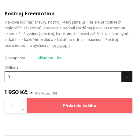
Postroj Freemotion
Vlajková loď naší značky. Postroj, který jsme ušili ze zkušeností těch
nejlepších závodníků, aby skvěle padnul každému psovi. Freemotion
je speciálně vyvinutý postroj, který umožní psovi zvětšit rozsah pohybů a
získat tak z každého kroku a z každého odrazu maximum. Postroj
psovi netlačí na dýchací c...
celý popis
Dostupnost
Skladem 1 ks
Velikost
1 950 Kč
/
ks
1 612 Kč
bez DPH
Přidat do košíku