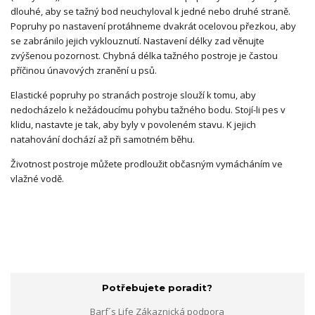
dlouhé, aby se tažný bod neuchyloval k jedné nebo druhé straně.
Popruhy po nastavení protáhneme dvakrát ocelovou přezkou, aby
se zabránilo jejich vyklouznutí. Nastavení délky zad věnujte
zvýšenou pozornost. Chybná délka tažného postroje je častou
příčinou únavových zranění u psů.
Elastické popruhy po stranách postroje slouží k tomu, aby
nedocházelo k nežádoucímu pohybu tažného bodu. Stojí-li pes v
klidu, nastavte je tak, aby byly v povoleném stavu. K jejich
natahování dochází až při samotném běhu.
Životnost postroje můžete prodloužit občasným vymácháním ve
vlažné vodě.
Potřebujete poradit?
Barf´s Life Zákaznická podpora