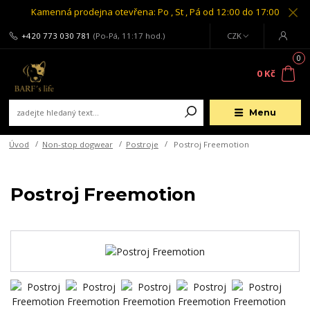
Kamenná prodejna otevřena: Po , St , Pá od 12:00 do 17:00
+420 773 030 781
(Po-Pá, 11:17 hod.)
CZK
0
0 Kč
Menu
Úvod
Non-stop dogwear
Postroje
Postroj Freemotion
Postroj Freemotion