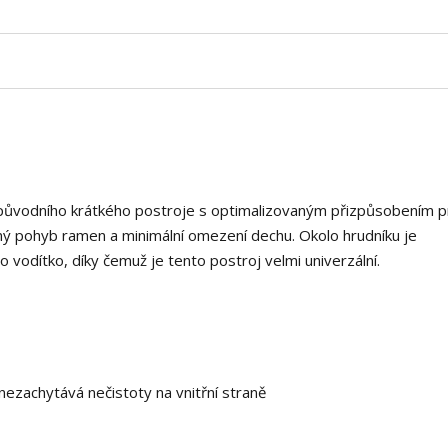
 původního krátkého postroje s optimalizovaným přizpůsobením p
ný pohyb ramen a minimální omezení dechu. Okolo hrudníku je
o vodítko, díky čemuž je tento postroj velmi univerzální.
 nezachytává nečistoty na vnitřní straně