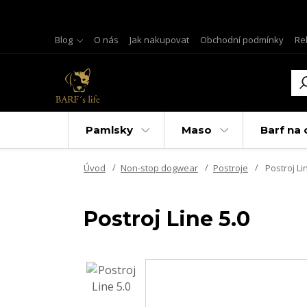
Blog
O nás
Jak nakupovat
Obchodní podmínky
Re
Pamlsky
Maso
Barf na 
Úvod
Non-stop dogwear
Postroje
Postroj Li
Postroj Line 5.0