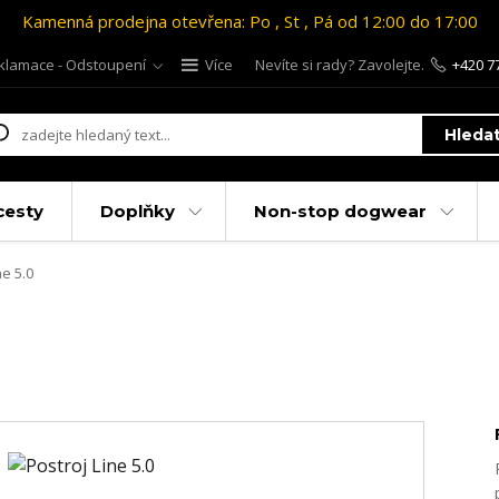
Kamenná prodejna otevřena: Po , St , Pá od 12:00 do 17:00
klamace - Odstoupení
Více
Nevíte si rady? Zavolejte.
+420 7
Hleda
cesty
Doplňky
Non-stop dogwear
ne 5.0