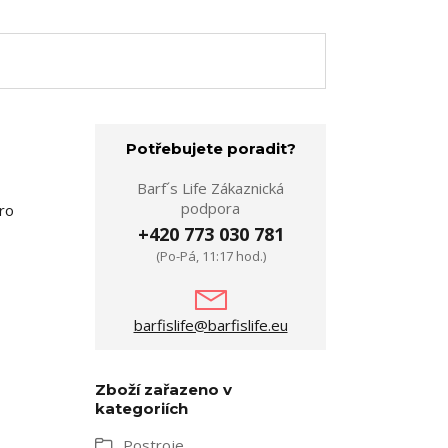
Potřebujete poradit?
Barf´s Life Zákaznická
podpora
ro
+420 773 030 781
(Po-Pá, 11:17 hod.)
barfislife@barfislife.eu
Zboží zařazeno v
kategoriích
Postroje