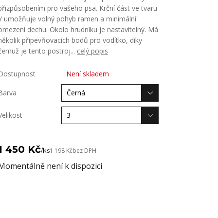
přizpůsobením pro vašeho psa. Krční část ve tvaru
Y umožňuje volný pohyb ramen a minimální
omezení dechu. Okolo hrudníku je nastavitelný. Má
několik připevňovacích bodů pro vodítko, díky
čemuž je tento postroj...
celý popis
Dostupnost
Není skladem
Barva
Velikost
1 450 Kč
/
ks
1 198 Kč
bez DPH
Momentálně není k dispozici