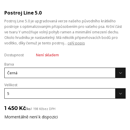
Postroj Line 5.0
Postroj Line 5.0 je upgradovaná verze našeho původního krátkého
postroje s optimalizovaným přizpůsobením pro vašeho psa. Krční část
ve tvaru Y umožňuje volný pohyb ramen a minimální omezení dechu.
Okolo hrudníku je nastavitelný. Má několik připevňovacích bodů pro
vodítko, díky čemuž je tento postroj...
celý popis
Dostupnost
Není skladem
Barva
Velikost
1 450 Kč
/
ks
1 198 Kč
bez DPH
Momentálně není k dispozici