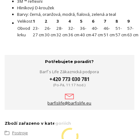
3M ™ reflexní
Hliníkový D-kroužek
Barvy: černá, oranžová, modrá, fialová, zelená a teal
Velikost
1
2
3
4
5
6
7
8
9
Obvod
23-
26-
28-
32-
36-
40-
46-
51-
57-
krku
27 cm
30 cm
32 cm
36 cm
40 cm
47 cm
51 cm
57 cm
63 cm
Potřebujete poradit?
Barf´s Life Zákaznická podpora
+420 773 030 781
(Po-Pá, 11:17 hod.)
barfislife@barfislife.eu
Zboží zařazeno v kategoriích
Postroje