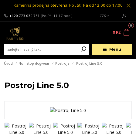
Kamenná prodejna otevřena: Po , St , Pá od 12:00 do 17:00
+420 773 030 781
(Po-Pá, 11:17 hod.)
CZK
0
0 Kč
Menu
Úvod
Non-stop dogwear
Postroje
Postroj Line 5.0
Postroj Line 5.0