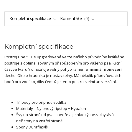
Kompletní specifikace
Komentáře
0
Kompletní specifikace
Postroj Line 5.0 je upgradovaná verze našeho původního krátkého
postroje s optimalizovaným přizpůsobením pro vašeho psa. Krční
část ve tvaru Y umožňuje volný pohyb ramen a minimální omezení
dechu. Okolo hrudníku je nastavitelný. Má několik připevňovacích
bodů pro vodítko, díky čemuž je tento postroj velmi univerzální.
Tři body pro připnutí vodítka
Materiály – Nylonový ripstop + Hypalon
Švy na straně od psa – nedře a je hladký, nezachytává
nečistoty na vnitřní straně
Spony Duraflex®