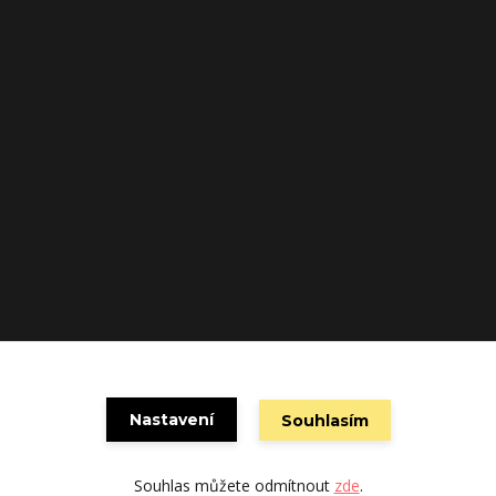
Nastavení
Souhlasím
Vytvořeno na
Eshop-rychle.cz
Souhlas můžete odmítnout
zde
.