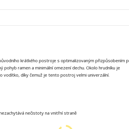
 původního krátkého postroje s optimalizovaným přizpůsobením p
ný pohyb ramen a minimální omezení dechu. Okolo hrudníku je
o vodítko, díky čemuž je tento postroj velmi univerzální.
 nezachytává nečistoty na vnitřní straně