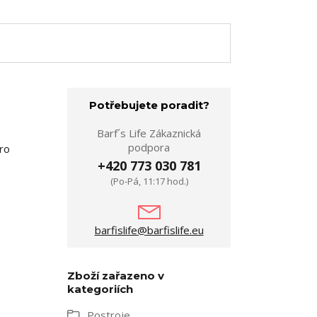
Potřebujete poradit?
Barf´s Life Zákaznická
podpora
ro
+420 773 030 781
(Po-Pá, 11:17 hod.)
barfislife@barfislife.eu
Zboží zařazeno v
kategoriích
Postroje