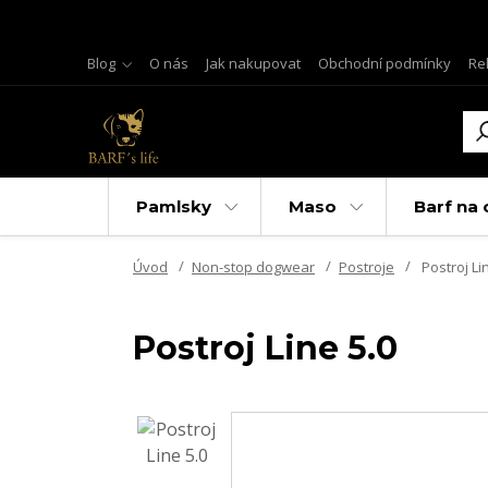
Blog
O nás
Jak nakupovat
Obchodní podmínky
Re
Pamlsky
Maso
Barf na 
Úvod
Non-stop dogwear
Postroje
Postroj Li
Postroj Line 5.0