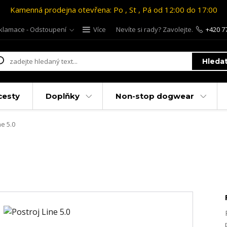
Kamenná prodejna otevřena: Po , St , Pá od 12:00 do 17:00
klamace - Odstoupení
Více
Nevíte si rady? Zavolejte.
+420 7
Hleda
cesty
Doplňky
Non-stop dogwear
ne 5.0