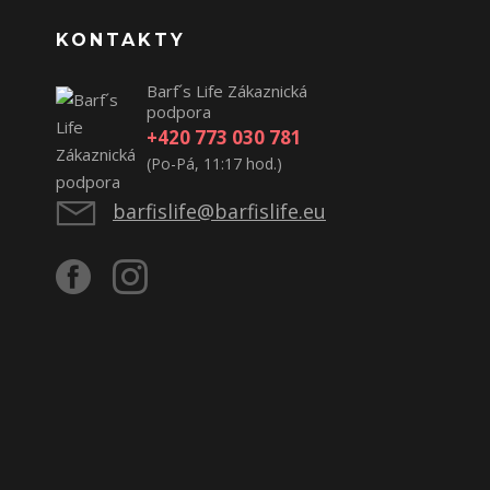
KONTAKTY
Barf´s Life Zákaznická
podpora
+420 773 030 781
(Po-Pá, 11:17 hod.)
barfislife@barfislife.eu