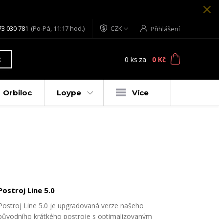
73 030 781
(Po-Pá, 11:17 hod.)
CZK
Přihlášení
0
ks
za
0 Kč
t
Orbiloc
Loype
Více
Postroj Line 5.0
Postroj Line 5.0 je upgradovaná verze našeho
původního krátkého postroje s optimalizovaným