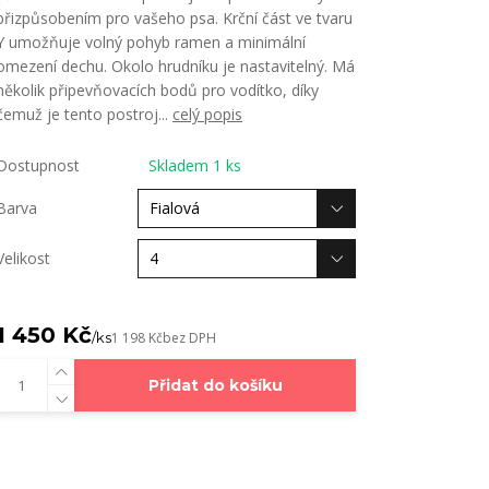
přizpůsobením pro vašeho psa. Krční část ve tvaru
Y umožňuje volný pohyb ramen a minimální
omezení dechu. Okolo hrudníku je nastavitelný. Má
několik připevňovacích bodů pro vodítko, díky
čemuž je tento postroj...
celý popis
Dostupnost
Skladem 1 ks
Barva
Velikost
1 450 Kč
/
ks
1 198 Kč
bez DPH
Přidat do košíku