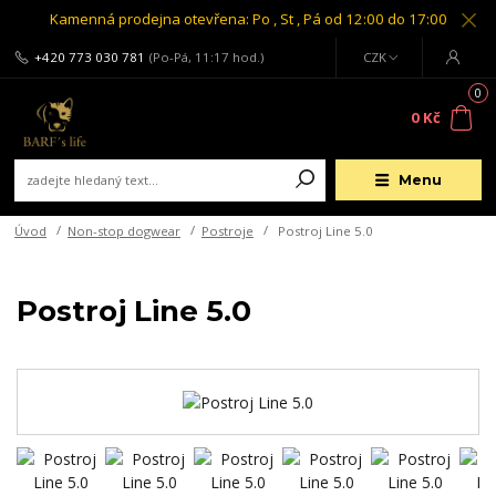
Kamenná prodejna otevřena: Po , St , Pá od 12:00 do 17:00
+420 773 030 781
(Po-Pá, 11:17 hod.)
CZK
0
0 Kč
Menu
Úvod
Non-stop dogwear
Postroje
Postroj Line 5.0
Postroj Line 5.0