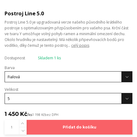
Postroj Line 5.0
Postroj Line 5.0 je upgradovaná verze našeho původního krátkého
postroje s optimalizovaným přizpůsobením pro vašeho psa. Krční část
ve tvaru Y umožňuje volný pohyb ramen a minimální omezení dechu.
Okolo hrudníku je nastavitelný. Má několik připevňovacích bodů pro
vodítko, díky čemuž je tento postroj...
celý popis
Dostupnost
Skladem 1 ks
Barva
Velikost
1 450 Kč
/
ks
1 198 Kč
bez DPH
Přidat do košíku