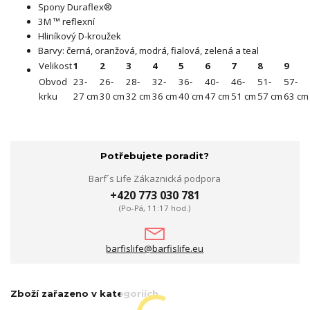
Spony Duraflex®
3M ™ reflexní
Hliníkový D-kroužek
Barvy: černá, oranžová, modrá, fialová, zelená a teal
Velikost
1
2
3
4
5
6
7
8
9
Obvod
23-
26-
28-
32-
36-
40-
46-
51-
57-
krku
27 cm
30 cm
32 cm
36 cm
40 cm
47 cm
51 cm
57 cm
63 cm
Potřebujete poradit?
Barf´s Life Zákaznická podpora
+420 773 030 781
(Po-Pá, 11:17 hod.)
barfislife@barfislife.eu
Zboží zařazeno v kategoriích