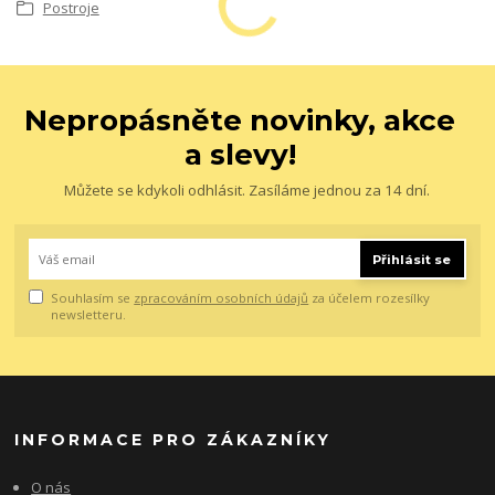
Postroje
Nepropásněte novinky, akce
a slevy!
Můžete se kdykoli odhlásit. Zasíláme jednou za 14 dní.
Přihlásit se
Souhlasím se
zpracováním osobních údajů
za účelem rozesílky
newsletteru.
INFORMACE PRO ZÁKAZNÍKY
O nás