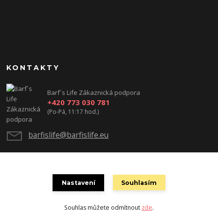
KONTAKTY
Barf´s Life Zákaznická podpora
+420 773 030 781
(Po-Pá, 11:17 hod.)
barfislife@barfislife.eu
Nastavení
Souhlasím
Souhlas můžete odmítnout
zde
.
Vytvořeno na
Eshop-rychle.cz