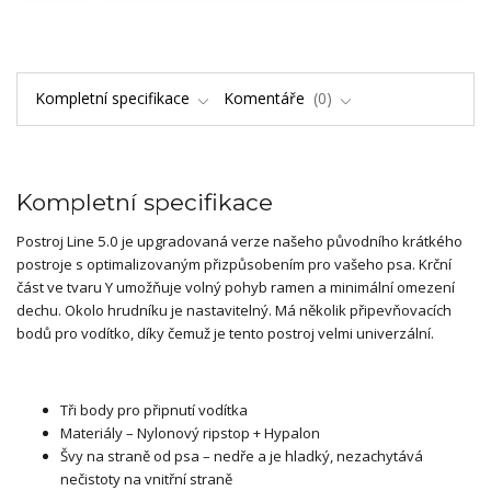
Kompletní specifikace
Komentáře
0
Kompletní specifikace
Postroj Line 5.0 je upgradovaná verze našeho původního krátkého
postroje s optimalizovaným přizpůsobením pro vašeho psa. Krční
část ve tvaru Y umožňuje volný pohyb ramen a minimální omezení
dechu. Okolo hrudníku je nastavitelný. Má několik připevňovacích
bodů pro vodítko, díky čemuž je tento postroj velmi univerzální.
Tři body pro připnutí vodítka
Materiály – Nylonový ripstop + Hypalon
Švy na straně od psa – nedře a je hladký, nezachytává
nečistoty na vnitřní straně