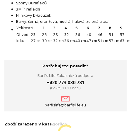
Spony Duraflex®
3M ™ reflexní
Hliníkový D-kroužek
Barvy: černá, oranžová, modrá, fialová, zelená a teal
Velikost
1
2
3
4
5
6
7
8
9
Obvod
23-
26-
28-
32-
36-
40-
46-
51-
57-
krku
27 cm
30 cm
32 cm
36 cm
40 cm
47 cm
51 cm
57 cm
63 cm
Potřebujete poradit?
Barf´s Life Zákaznická podpora
+420 773 030 781
(Po-Pá, 11:17 hod.)
barfislife@barfislife.eu
Zboží zařazeno v kategoriích