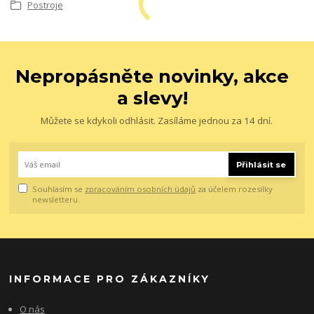
Postroje
Nepropásněte novinky, akce
a slevy!
Můžete se kdykoli odhlásit. Zasíláme jednou za 14 dní.
Přihlásit se
Souhlasím se
zpracováním osobních údajů
za účelem rozesílky
newsletteru.
INFORMACE PRO ZÁKAZNÍKY
O nás