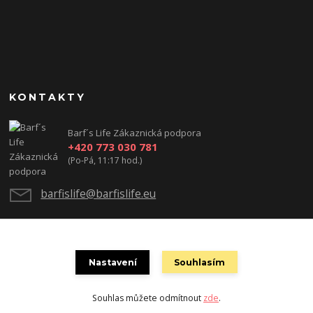
KONTAKTY
Barf´s Life Zákaznická podpora
+420 773 030 781
(Po-Pá, 11:17 hod.)
barfislife@barfislife.eu
Nastavení
Souhlasím
Souhlas můžete odmítnout
zde
.
Vytvořeno na
Eshop-rychle.cz