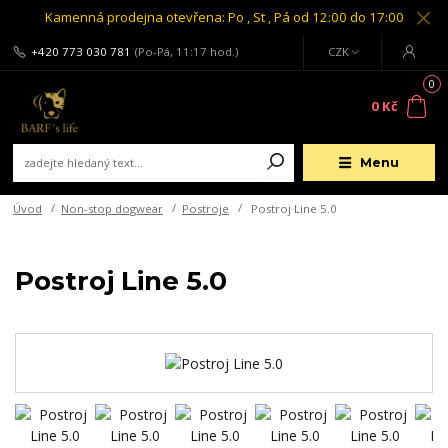
Kamenná prodejna otevřena: Po , St , Pá od 12:00 do 17:00
+420 773 030 781
(Po-Pá, 11:17 hod.)
CZK
0
0 Kč
Menu
Úvod
Non-stop dogwear
Postroje
Postroj Line 5.0
Postroj Line 5.0