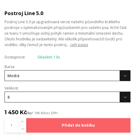
Postroj Line 5.0
Postroj Line 5.0 je upgradovaná verze našeho původního krátkého
postroje s optimalizovaným přizpůsobením pro vašeho psa. Krční část
ve tvaru Y umožňuje volný pohyb ramen a minimální omezení dechu.
Okolo hrudníku je nastavitelný. Má několik připevňovacích bodů pro
vodítko, díky čemuž je tento postroj...
celý popis
Dostupnost
Skladem 1 ks
Barva
Velikost
1 450 Kč
/
ks
1 198 Kč
bez DPH
Přidat do košíku