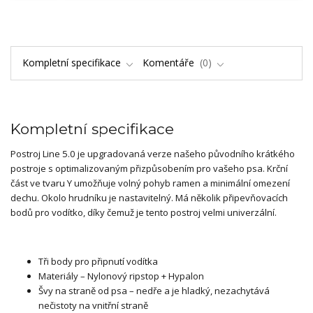
Kompletní specifikace
Komentáře
0
Kompletní specifikace
Postroj Line 5.0 je upgradovaná verze našeho původního krátkého
postroje s optimalizovaným přizpůsobením pro vašeho psa. Krční
část ve tvaru Y umožňuje volný pohyb ramen a minimální omezení
dechu. Okolo hrudníku je nastavitelný. Má několik připevňovacích
bodů pro vodítko, díky čemuž je tento postroj velmi univerzální.
Tři body pro připnutí vodítka
Materiály – Nylonový ripstop + Hypalon
Švy na straně od psa – nedře a je hladký, nezachytává
nečistoty na vnitřní straně