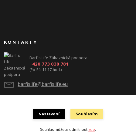
KONTAKTY
Barf´s Life Zákaznická podpora
+420 773 030 781
(Po-Pá, 11:17 hod.)
barfislife@barfislife.eu
Nastavení
Souhlasím
Souhlas můžete odmítnout
zde
.
Vytvořeno na
Eshop-rychle.cz