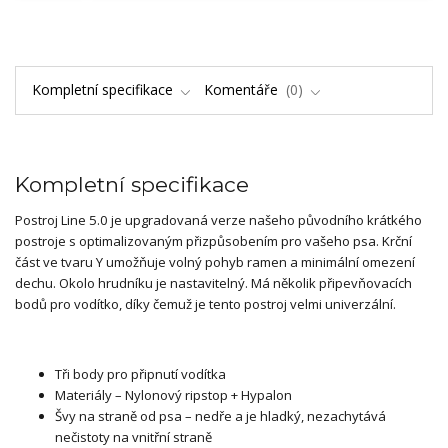
Kompletní specifikace
Komentáře
0
Kompletní specifikace
Postroj Line 5.0 je upgradovaná verze našeho původního krátkého
postroje s optimalizovaným přizpůsobením pro vašeho psa. Krční
část ve tvaru Y umožňuje volný pohyb ramen a minimální omezení
dechu. Okolo hrudníku je nastavitelný. Má několik připevňovacích
bodů pro vodítko, díky čemuž je tento postroj velmi univerzální.
Tři body pro připnutí vodítka
Materiály – Nylonový ripstop + Hypalon
Švy na straně od psa – nedře a je hladký, nezachytává
nečistoty na vnitřní straně