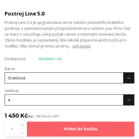
Postroj Line 5.0
Postroj Line 5.0 je upgradovaná verze našeho původního krátkého
postroje s optimalizovaným přizpůsobením pro vašeho psa. Krční část
ve tvaru Y umožňuje volný pohyb ramen a minimální omezení dechu.
Okolo hrudníku je nastavitelný. Má několik připevňovacích bodů pro
vodítko, díky čemuž je tento postroj...
celý popis
Dostupnost
Skladem 1 ks
Barva
Velikost
1 450 Kč
/
ks
1 198 Kč
bez DPH
Přidat do košíku