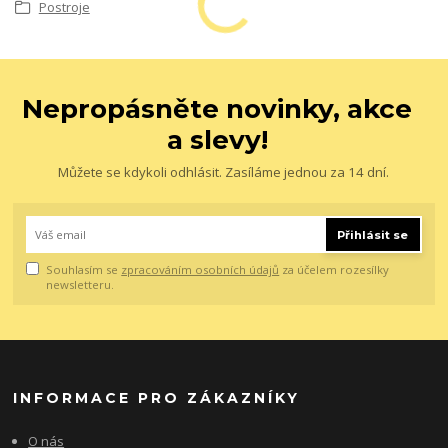
Postroje
Nepropásněte novinky, akce
a slevy!
Můžete se kdykoli odhlásit. Zasíláme jednou za 14 dní.
Přihlásit se
Souhlasím se
zpracováním osobních údajů
za účelem rozesílky
newsletteru.
INFORMACE PRO ZÁKAZNÍKY
O nás