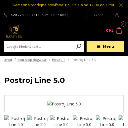
Kamenná prodejna otevřena: Po , St , Pá od 12:00 do 17:00
+420 773 030 781
(Po-Pá, 11:17 hod.)
CZK
0
0 Kč
Menu
Úvod
Non-stop dogwear
Postroje
Postroj Line 5.0
Postroj Line 5.0