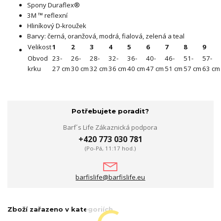
Spony Duraflex®
3M ™ reflexní
Hliníkový D-kroužek
Barvy: černá, oranžová, modrá, fialová, zelená a teal
Velikost
1
2
3
4
5
6
7
8
9
Obvod
23-
26-
28-
32-
36-
40-
46-
51-
57-
krku
27 cm
30 cm
32 cm
36 cm
40 cm
47 cm
51 cm
57 cm
63 cm
Potřebujete poradit?
Barf´s Life Zákaznická podpora
+420 773 030 781
(Po-Pá, 11:17 hod.)
barfislife@barfislife.eu
Zboží zařazeno v kategoriích