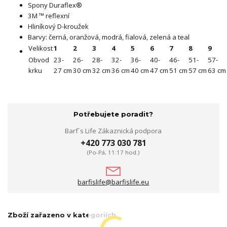
Spony Duraflex®
3M ™ reflexní
Hliníkový D-kroužek
Barvy: černá, oranžová, modrá, fialová, zelená a teal
Velikost
1
2
3
4
5
6
7
8
9
Obvod
23-
26-
28-
32-
36-
40-
46-
51-
57-
krku
27 cm
30 cm
32 cm
36 cm
40 cm
47 cm
51 cm
57 cm
63 cm
Potřebujete poradit?
Barf´s Life Zákaznická podpora
+420 773 030 781
(Po-Pá, 11:17 hod.)
barfislife@barfislife.eu
Zboží zařazeno v kategoriích