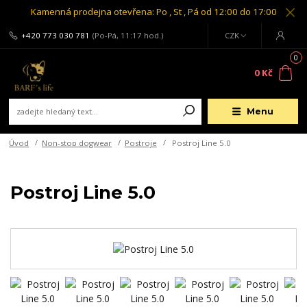
Kamenná prodejna otevřena: Po , St , Pá od 12:00 do 17:00
+420 773 030 781
(Po-Pá, 11:17 hod.)
CZK
0
0 Kč
Menu
Úvod
Non-stop dogwear
Postroje
Postroj Line 5.0
Postroj Line 5.0