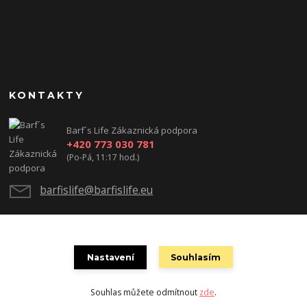
KONTAKTY
Barf´s Life Zákaznická podpora
+420 773 030 781
(Po-Pá, 11:17 hod.)
barfislife@barfislife.eu
Nastavení
Souhlasím
Souhlas můžete odmítnout
zde
.
Vytvořeno na
Eshop-rychle.cz