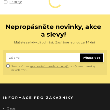
Postroje
Nepropásněte novinky, akce
a slevy!
Můžete se kdykoli odhlásit. Zasíláme jednou za 14 dní.
Přihlásit se
Souhlasím se
zpracováním osobních údajů
za účelem rozesílky
newsletteru.
INFORMACE PRO ZÁKAZNÍKY
O nás