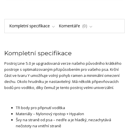
Kompletní specifikace
Komentáře
0
Kompletní specifikace
Postroj Line 5.0 je upgradovaná verze našeho původního krátkého
postroje s optimalizovaným přizpůsobením pro vašeho psa. Krční
část ve tvaru Y umožňuje volný pohyb ramen a minimální omezení
dechu. Okolo hrudníku je nastavitelný. Má několik připevňovacích
bodů pro vodítko, díky čemuž je tento postroj velmi univerzální.
Tři body pro připnutí vodítka
Materiály – Nylonový ripstop + Hypalon
Švy na straně od psa – nedře a je hladký, nezachytává
nečistoty na vnitřní straně