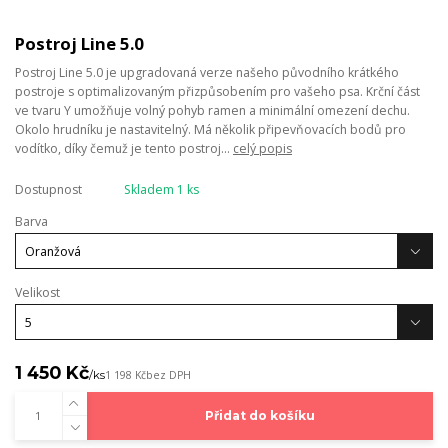
Postroj Line 5.0
Postroj Line 5.0 je upgradovaná verze našeho původního krátkého
postroje s optimalizovaným přizpůsobením pro vašeho psa. Krční část
ve tvaru Y umožňuje volný pohyb ramen a minimální omezení dechu.
Okolo hrudníku je nastavitelný. Má několik připevňovacích bodů pro
vodítko, díky čemuž je tento postroj...
celý popis
Dostupnost
Skladem 1 ks
Barva
Velikost
1 450 Kč
/
ks
1 198 Kč
bez DPH
Přidat do košíku