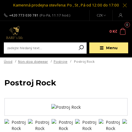
Kamenná prodejna otevřena: Po , St , Pá od 12:00 do 17:00
+420 773 030 781
(Po-Pá, 11:17 hod.)
CZK
0
0 Kč
Menu
Úvod
Non-stop dogwear
Postroje
Postroj Rock
Postroj Rock