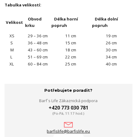
Tabulka velikostí:
Obvod
Délka horní
Délka dolní
Velikost
krku
popruh
popruh
XS
29 – 36 cm
11 cm
19 cm
S
36 – 48 cm
15 cm
26 cm
M
43 – 60 cm
18 cm
30 cm
L
51 – 69 cm
22 cm
34 cm
XL
60 – 84 cm
25 cm
40 cm
Potřebujete poradit?
Barf´s Life Zákaznická podpora
+420 773 030 781
(Po-Pá, 11:17 hod.)
barfislife@barfislife.eu