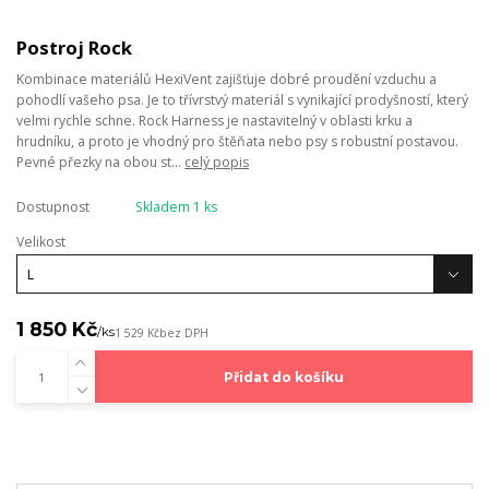
Postroj Rock
Kombinace materiálů HexiVent zajišťuje dobré proudění vzduchu a
pohodlí vašeho psa. Je to třívrstvý materiál s vynikající prodyšností, který
velmi rychle schne. Rock Harness je nastavitelný v oblasti krku a
hrudníku, a proto je vhodný pro štěňata nebo psy s robustní postavou.
Pevné přezky na obou st...
celý popis
Dostupnost
Skladem 1 ks
Velikost
1 850 Kč
/
ks
1 529 Kč
bez DPH
Přidat do košíku