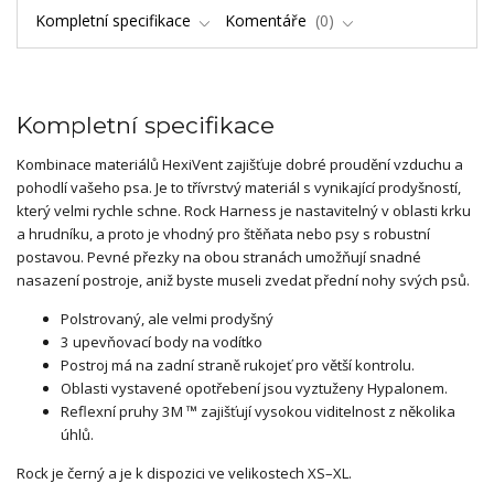
Kompletní specifikace
Komentáře
0
Kompletní specifikace
Kombinace materiálů HexiVent zajišťuje dobré proudění vzduchu a
pohodlí vašeho psa. Je to třívrstvý materiál s vynikající prodyšností,
který velmi rychle schne. Rock Harness je nastavitelný v oblasti krku
a hrudníku, a proto je vhodný pro štěňata nebo psy s robustní
postavou. Pevné přezky na obou stranách umožňují snadné
nasazení postroje, aniž byste museli zvedat přední nohy svých psů.
Polstrovaný, ale velmi prodyšný
3 upevňovací body na vodítko
Postroj má na zadní straně rukojeť pro větší kontrolu.
Oblasti vystavené opotřebení jsou vyztuženy Hypalonem.
Reflexní pruhy 3M ™ zajišťují vysokou viditelnost z několika
úhlů.
Rock je černý a je k dispozici ve velikostech XS–XL.