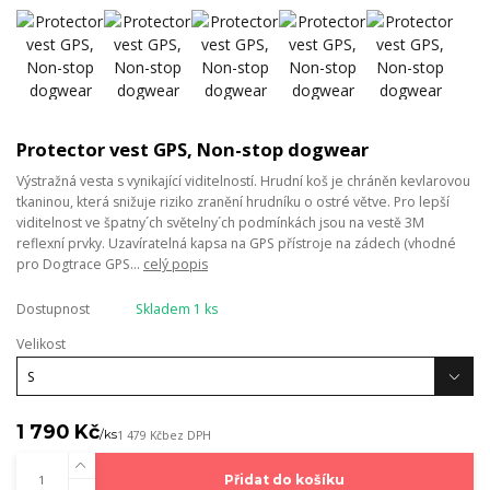
Protector vest GPS, Non-stop dogwear
Výstražná vesta s vynikající viditelností. Hrudní koš je chráněn kevlarovou
tkaninou, která snižuje riziko zranění hrudníku o ostré větve. Pro lepší
viditelnost ve špatny´ch světelny´ch podmínkách jsou na vestě 3M
reflexní prvky. Uzavíratelná kapsa na GPS přístroje na zádech (vhodné
pro Dogtrace GPS...
celý popis
Dostupnost
Skladem 1 ks
Velikost
1 790 Kč
/
ks
1 479 Kč
bez DPH
Přidat do košíku