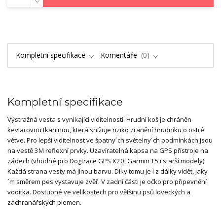
Kompletní specifikace
Komentáře
0
Kompletní specifikace
Výstražná vesta s vynikající viditelností. Hrudní koš je chráněn
kevlarovou tkaninou, která snižuje riziko zranění hrudníku o ostré
větve. Pro lepší viditelnost ve špatny´ch světelny´ch podmínkách jsou
na vestě 3M reflexní prvky. Uzavíratelná kapsa na GPS přístroje na
zádech (vhodné pro Dogtrace GPS X20, Garmin T5 i starší modely).
Každá strana vesty má jinou barvu. Díky tomu je i z dálky vidět, jaky
´m směrem pes vystavuje zvěř. V zadní části je očko pro připevnění
vodítka. Dostupné ve velikostech pro většinu psů loveckých a
záchranářských plemen.