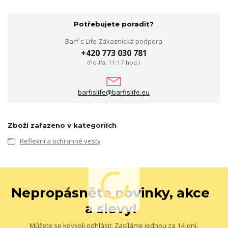
Potřebujete poradit?
Barf´s Life Zákaznická podpora
+420 773 030 781
(Po-Pá, 11:17 hod.)
barfislife@barfislife.eu
Zboží zařazeno v kategoriích
Reflexní a ochranné vesty
Nepropásněte novinky, akce
a slevy!
Můžete se kdykoli odhlásit. Zasíláme jednou za 14 dní.