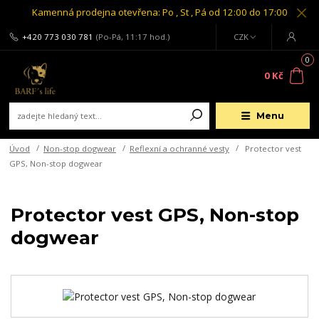
Kamenná prodejna otevřena: Po , St , Pá od 12:00 do 17:00
+420 773 030 781
(Po-Pá, 11:17 hod.)
CZK
0
0 Kč
Menu
Úvod
Non-stop dogwear
Reflexní a ochranné vesty
Protector vest
GPS, Non-stop dogwear
Protector vest GPS, Non-stop
dogwear