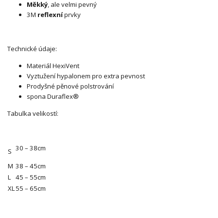
Měkký
, ale velmi pevný
3M
reflexní
prvky
Technické údaje:
Materiál HexiVent
Vyztužení hypalonem pro extra pevnost
Prodyšné pěnové polstrování
spona Duraflex®
Tabulka velikostí:
30 – 38cm
S
M
38 – 45cm
L
45 – 55cm
XL
55 – 65cm