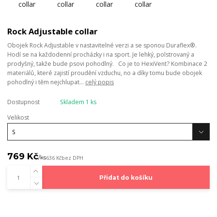
Rock Adjustable collar
Obojek Rock Adjustable v nastavitelné verzi a se sponou Duraflex®.
Hodí se na každodenní procházky i na sport. Je lehký, polstrovaný a
prodyšný, takže bude psovi pohodlný. Co je to HexiVent? Kombinace 2
materiálů, které zajistí proudění vzduchu, no a díky tomu bude obojek
pohodlný i těm nejchlupat...
celý popis
Dostupnost
Skladem 1 ks
Velikost
769 Kč
/
ks
636 Kč
bez DPH
Přidat do košíku