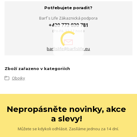
Potřebujete poradit?
Barf´s Life Zákaznická podpora
+420 773 030 781
(Po-Pá, 11:17 hod.)
barfislife@barfislife.eu
Zboží zařazeno v kategoriích
Obojky
Nepropásněte novinky, akce
a slevy!
Můžete se kdykoli odhlásit. Zasíláme jednou za 14 dní.