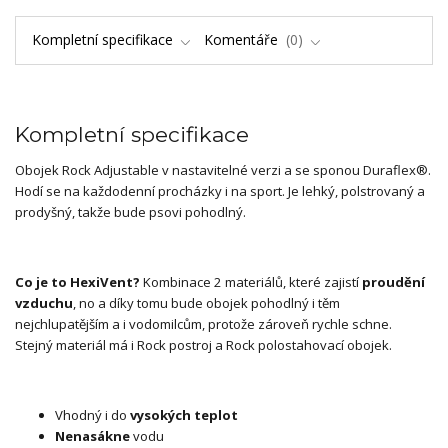
Kompletní specifikace
Komentáře
0
Kompletní specifikace
Obojek Rock Adjustable v nastavitelné verzi a se sponou Duraflex®.
Hodí se na každodenní procházky i na sport. Je lehký, polstrovaný a
prodyšný, takže bude psovi pohodlný.
Co je to HexiVent?
Kombinace 2 materiálů, které zajistí
proudění
vzduchu
, no a díky tomu bude obojek pohodlný i těm
nejchlupatějším a i vodomilcům, protože zároveň rychle schne.
Stejný materiál má i Rock postroj a Rock polostahovací obojek.
Vhodný i do
vysokých teplot
Nenasákne
vodu