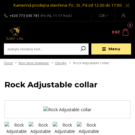
Kamenná prodejna otevřena: Po , St , Pá od 12:00 do 17:00
+420 773 030 781
(Po-Pá, 11:17 hod.)
CZK
0
0 Kč
Menu
Úvod
Non-stop dogwear
Obojky
Rock Adjustable collar
Rock Adjustable collar