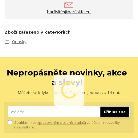
barfislife@barfislife.eu
Zboží zařazeno v kategoriích
Opasky
Nepropásněte novinky, akce
a slevy!
Můžete se kdykoli odhlásit. Zasíláme jednou za 14 dní.
Přihlásit se
Souhlasím se
zpracováním osobních údajů
za účelem rozesílky
newsletteru.