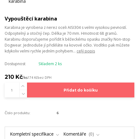
Vypouštěcí karabina
Karabina je vyrobena z nerez oceli AISI304 s velmi vysokou pevností.
Odpojitelný a otočný čep. Délka je 70 mm. Hmotnost 68 gramů.
Karabinu doporučujeme pořídit k běžeckému opasku značky Non-stop
Dogwear. Jednoduše jí přiděláte na kovové očko. Vodítko pak můžete
kdykoliv velmi rychle jedním pohybem...
celý popis
Dostupnost
Skladem 2 ks
210 Kč
/
ks
174 Kč
bez DPH
Přidat do košíku
Číslo produktu:
6
Kompletní specifikace
Komentáře
0