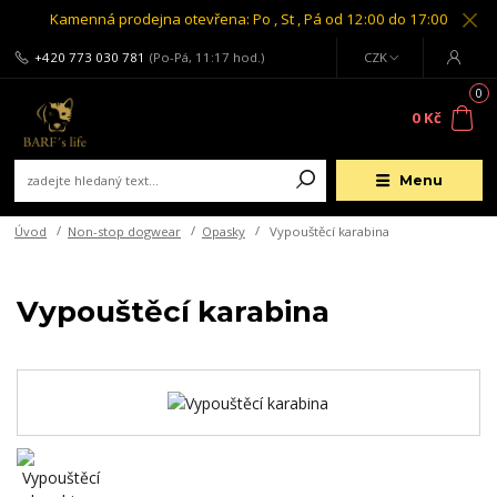
Kamenná prodejna otevřena: Po , St , Pá od 12:00 do 17:00
+420 773 030 781
(Po-Pá, 11:17 hod.)
CZK
0
0 Kč
Menu
Úvod
Non-stop dogwear
Opasky
Vypouštěcí karabina
Vypouštěcí karabina