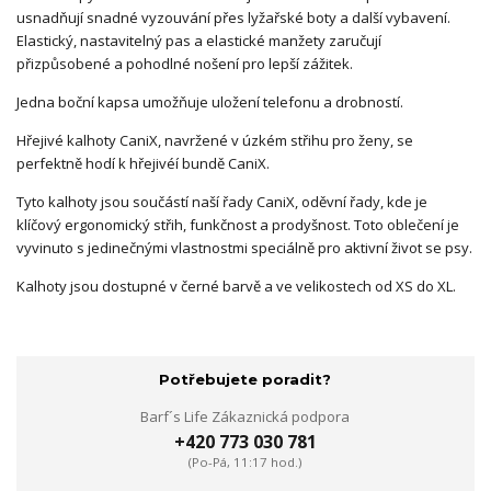
usnadňují snadné vyzouvání přes lyžařské boty a další vybavení.
Elastický, nastavitelný pas a elastické manžety zaručují
přizpůsobené a pohodlné nošení pro lepší zážitek.
Jedna boční kapsa umožňuje uložení telefonu a drobností.
Hřejivé kalhoty CaniX, navržené v úzkém střihu pro ženy, se
perfektně hodí k hřejivéí bundě CaniX.
Tyto kalhoty jsou součástí naší řady CaniX, oděvní řady, kde je
klíčový ergonomický střih, funkčnost a prodyšnost. Toto oblečení je
vyvinuto s jedinečnými vlastnostmi speciálně pro aktivní život se psy.
Kalhoty jsou dostupné v černé barvě a ve velikostech od XS do XL.
Potřebujete poradit?
Barf´s Life Zákaznická podpora
+420 773 030 781
(Po-Pá, 11:17 hod.)