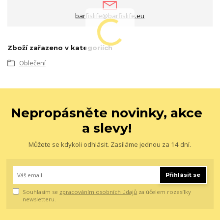
barfislife@barfislife.eu
Zboží zařazeno v kategoriích
Oblečení
Nepropásněte novinky, akce
a slevy!
Můžete se kdykoli odhlásit. Zasíláme jednou za 14 dní.
Přihlásit se
Souhlasím se
zpracováním osobních údajů
za účelem rozesílky
newsletteru.