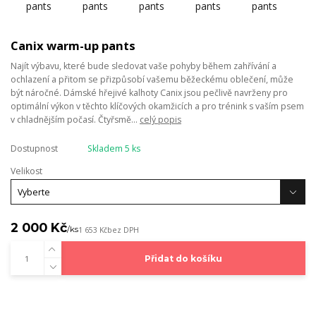
Canix warm-up pants
Najít výbavu, které bude sledovat vaše pohyby během zahřívání a
ochlazení a přitom se přizpůsobí vašemu běžeckému oblečení, může
být náročné. Dámské hřejivé kalhoty Canix jsou pečlivě navrženy pro
optimální výkon v těchto klíčových okamžicích a pro trénink s vaším psem
v chladnějším počasí. Čtyřsmě...
celý popis
Dostupnost
Skladem 5 ks
Velikost
2 000 Kč
/
ks
1 653 Kč
bez DPH
Přidat do košíku