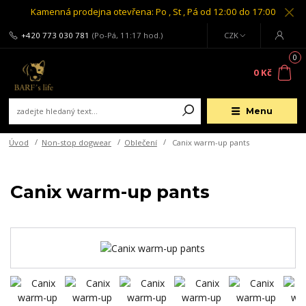
Kamenná prodejna otevřena: Po , St , Pá od 12:00 do 17:00
+420 773 030 781
(Po-Pá, 11:17 hod.)
CZK
0
0 Kč
Menu
Úvod
Non-stop dogwear
Oblečení
Canix warm-up pants
Canix warm-up pants