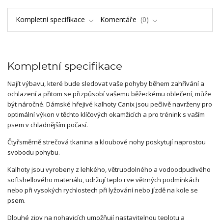
Kompletní specifikace
Komentáře
0
Kompletní specifikace
Najít výbavu, které bude sledovat vaše pohyby během zahřívání a
ochlazení a přitom se přizpůsobí vašemu běžeckému oblečení, může
být náročné. Dámské hřejivé kalhoty Canix jsou pečlivě navrženy pro
optimální výkon v těchto klíčových okamžicích a pro trénink s vaším
psem v chladnějším počasí.
Čtyřsměrně strečová tkanina a kloubové nohy poskytují naprostou
svobodu pohybu.
Kalhoty jsou vyrobeny z lehkého, větruodolného a vodoodpudivého
softshellového materiálu, udržují teplo i ve větrných podmínkách
nebo při vysokých rychlostech při lyžování nebo jízdě na kole se
psem.
Dlouhé zipy na nohavicích umožňují nastavitelnou teplotu a