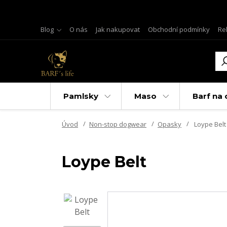
Blog
O nás
Jak nakupovat
Obchodní podmínky
Re
Pamlsky
Maso
Barf na 
Úvod
Non-stop dogwear
Opasky
Loype Belt
Loype Belt