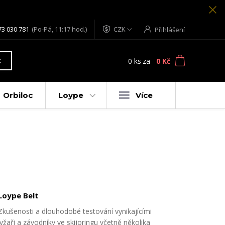
73 030 781
(Po-Pá, 11:17 hod.)
CZK
Přihlášení
0
ks
za
0 Kč
t
Orbiloc
Loype
Více
Loype Belt
Zkušenosti a dlouhodobé testování vynikajícími
lyžaři a závodníky ve skijoringu včetně několika