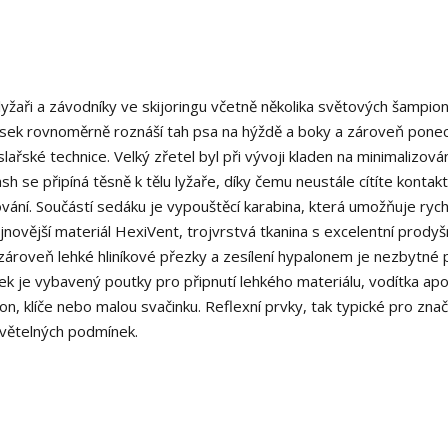
lyžaři a závodníky ve skijoringu včetně několika světových šampio
Opasek rovnoměrně roznáší tah psa na hýždě a boky a zároveň pone
lařské technice. Velký zřetel byl při vývoji kladen na minimalizová
se připíná těsně k tělu lyžaře, díky čemu neustále cítíte kontak
vání. Součástí sedáku je vypouštěcí karabina, která umožňuje rych
jnovější materiál HexiVent, trojvrstvá tkanina s excelentní prodyš
zároveň lehké hliníkové přezky a zesílení hypalonem je nezbytné 
ek je vybavený poutky pro připnutí lehkého materiálu, vodítka ap
fon, klíče nebo malou svačinku. Reflexní prvky, tak typické pro zna
světelných podmínek.