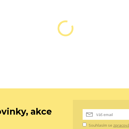
vinky, akce
Souhlasím se
zpracová