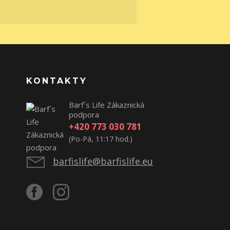
KONTAKTY
Barf´s Life Zákaznická
podpora
+420 773 030 781
(Po-Pá, 11:17 hod.)
barfislife@barfislife.eu