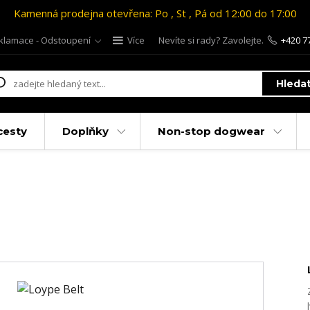
Kamenná prodejna otevřena: Po , St , Pá od 12:00 do 17:00
klamace - Odstoupení
Více
Nevíte si rady? Zavolejte.
+420 7
Hleda
cesty
Doplňky
Non-stop dogwear