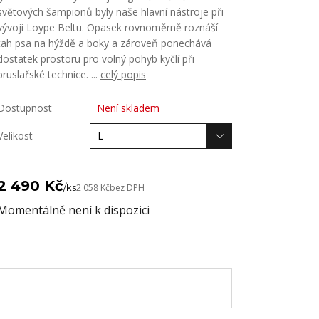
světových šampionů byly naše hlavní nástroje při
vývoji Loype Beltu. Opasek rovnoměrně roznáší
tah psa na hýždě a boky a zároveň ponechává
dostatek prostoru pro volný pohyb kyčlí při
bruslařské technice. ...
celý popis
Dostupnost
Není skladem
Velikost
2 490 Kč
/
ks
2 058 Kč
bez DPH
Momentálně není k dispozici