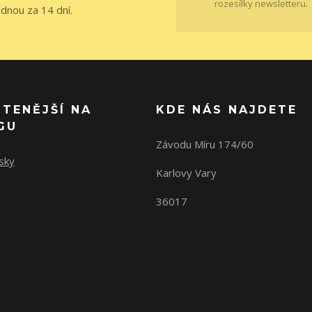
rozesílky newsletteru.
ednou za 14 dní.
ČTENĚJŠÍ NA
KDE NÁS NAJDETE
GU
Závodu Míru 174/60
sky
Karlovy Vary
36017