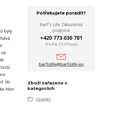
Potřebujete poradit?
Barf´s Life Zákaznická
podpora
nů byly
+420 773 030 781
chává
(Po-Pá, 11:17 hod.)
ní
t se
lé
barfislife@barfislife.eu
ností,
pro
od. do
Zboží zařazeno v
kategoriích
čku Non-
Opasky