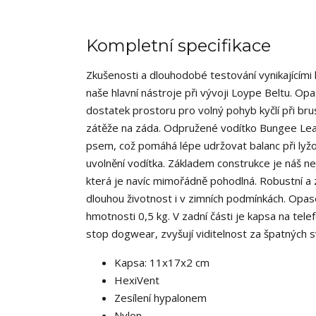
Kompletní specifikace
Zkušenosti a dlouhodobé testování vynikajícími 
naše hlavní nástroje při vývoji Loype Beltu. 
dostatek prostoru pro volný pohyb kyčlí při brus
zátěže na záda. Odpružené vodítko Bungee Leash 
psem, což pomáhá lépe udržovat balanc při lyžo
uvolnění vodítka. Základem construkce je náš ne
která je navíc mimořádně pohodlná. Robustní a 
dlouhou životnost i v zimních podmínkách. Opas
hmotnosti 0,5 kg. V zadní části je kapsa na tele
stop dogwear, zvyšují viditelnost za špatných 
Kapsa: 11x17x2 cm
HexiVent
Zesílení hypalonem
Nylon