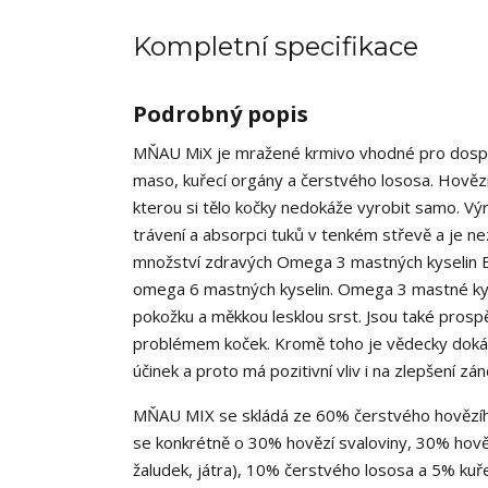
Kompletní specifikace
Podrobný popis
MŇAU MiX je mražené krmivo vhodné pro dospěl
maso, kuřecí orgány a čerstvého lososa. Hověz
kterou si tělo kočky nedokáže vyrobit samo. Výr
trávení a absorpci tuků v tenkém střevě a je n
množství zdravých Omega 3 mastných kyselin 
omega 6 mastných kyselin. Omega 3 mastné ky
pokožku a měkkou lesklou srst. Jsou také prosp
problémem koček. Kromě toho je vědecky dokáz
účinek a proto má pozitivní vliv i na zlepšení zá
MŇAU MIX se skládá ze 60% čerstvého hovězíh
se konkrétně o 30% hovězí svaloviny, 30% hově
žaludek, játra), 10% čerstvého lososa a 5% kuře