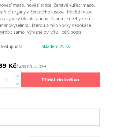
hovězí maso, hovězí srdce, čerstvé kuřecí maso,
kuřecí orgány a čerstvého lososa. Hovězí maso
má vysoký obsah taurinu. Taurin je nezbytnou
aminokyselinou, kterou si tělo kočky nedokáže
vyrobit samo. Výrazně ovlivňu...
celý popis
Dostupnost
Skladem 25 ks
39 Kč
/
ks
35 Kč
bez DPH
Přidat do košíku