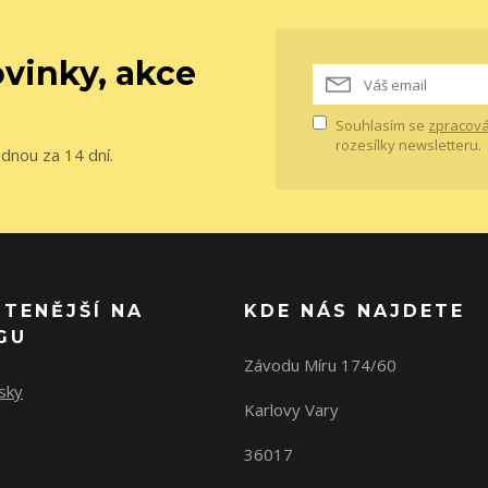
vinky, akce
Souhlasím se
zpracová
rozesílky newsletteru.
ednou za 14 dní.
ČTENĚJŠÍ NA
KDE NÁS NAJDETE
GU
Závodu Míru 174/60
sky
Karlovy Vary
36017