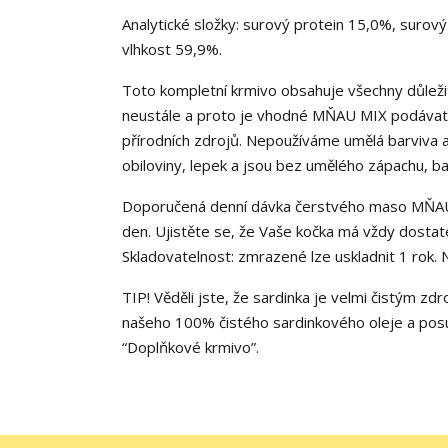
Analytické složky: surový protein 15,0%, surový
vlhkost 59,9%.
Toto kompletní krmivo obsahuje všechny důležité
neustále a proto je vhodné MŇAU MIX podávat k
přírodních zdrojů. Nepoužíváme umělá barviva 
obiloviny, lepek a jsou bez umělého zápachu, bar
Doporučená denní dávka čerstvého maso MŇAU 
den. Ujistěte se, že Vaše kočka má vždy dostat
Skladovatelnost: zmrazené lze uskladnit 1 rok. 
TIP! Věděli jste, že sardinka je velmi čistým z
našeho 100% čistého sardinkového oleje a posuň
“Doplňkové krmivo”.