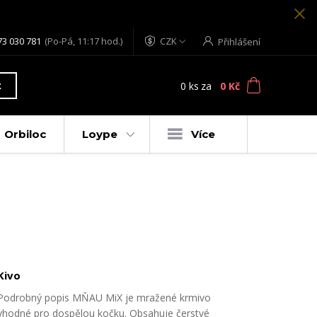
73 030 781
(Po-Pá, 11:17 hod.)
CZK
Přihlášení
0
ks
za
0 Kč
t
Orbiloc
Loype
Více
Kivo
Podrobný popis MŇAU MiX je mražené krmivo
vhodné pro dospělou kočku. Obsahuje čerstvé