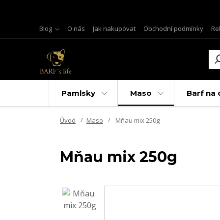
Blog
O nás
Jak nakupovat
Obchodní podmínky
Re
Pamlsky
Maso
Barf na 
Úvod
Maso
Mňau mix 250g
Mňau mix 250g