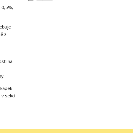
r 0,5%,
řebuje
ně z
sti na
ny.
 kapek
 v sekci