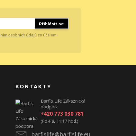
Přihlásit se
ním osobních údajů
za účelem
KONTAKTY
Barf´s Life Zákaznická
podpora
+420 773 030 781
(Po-Pá, 11:17 hod.)
barfislife@barfislife.eu