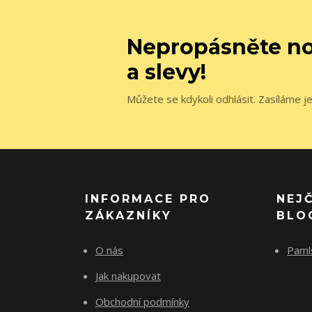
Nepropásněte no
a slevy!
Můžete se kdykoli odhlásit. Zasíláme j
INFORMACE PRO
NEJ
ZÁKAZNÍKY
BLO
O nás
Paml
Jak nakupovat
Obchodní podmínky