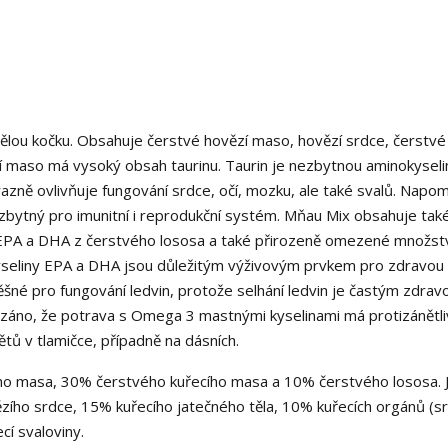
ou kočku. Obsahuje čerstvé hovězí maso, hovězí srdce, čerstvé 
í maso má vysoký obsah taurinu. Taurin je nezbytnou aminokyseli
azně ovlivňuje fungování srdce, očí, mozku, ale také svalů. Napom
ezbytný pro imunitní i reprodukční systém. Mňau Mix obsahuje tak
EPA a DHA z čerstvého lososa a také přirozeně omezené množst
seliny EPA a DHA jsou důležitým výživovým prvkem pro zdravou
ěšné pro fungování ledvin, protože selhání ledvin je častým zdrav
áno, že potrava s Omega 3 mastnými kyselinami má protizánětli
nětů v tlamičce, případně na dásních.
o masa, 30% čerstvého kuřecího masa a 10% čerstvého lososa. 
zího srdce, 15% kuřecího jatečného těla, 10% kuřecích orgánů (s
cí svaloviny.