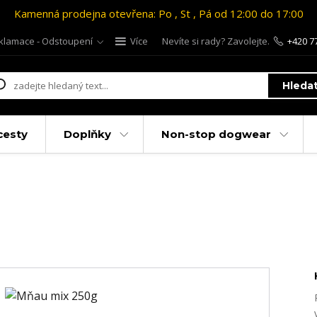
Kamenná prodejna otevřena: Po , St , Pá od 12:00 do 17:00
klamace - Odstoupení
Více
Nevíte si rady? Zavolejte.
+420 7
Hleda
cesty
Doplňky
Non-stop dogwear