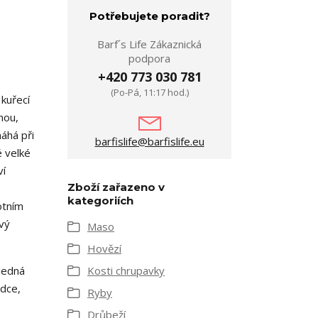
Potřebujete poradit?
Barf´s Life Zákaznická
podpora
+420 773 030 781
(Po-Pá, 11:17 hod.)
kuřecí
nou,
áhá při
barfislife@barfislife.eu
é velké
ví
Zboží zařazeno v
kategoriích
otním
vý
Maso
Hovězí
Jedná
Kosti chrupavky
rdce,
Ryby
Drůbeží