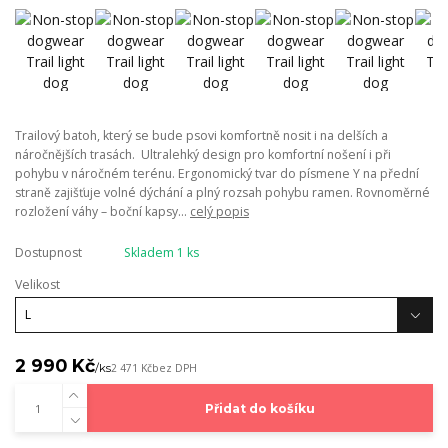
Trailový batoh, který se bude psovi komfortně nosit i na delších a
náročnějších trasách. Ultralehký design pro komfortní nošení i při
pohybu v náročném terénu. Ergonomický tvar do písmene Y na přední
straně zajišťuje volné dýchání a plný rozsah pohybu ramen. Rovnoměrné
rozložení váhy – boční kapsy...
celý popis
Dostupnost
Skladem 1 ks
Velikost
2 990 Kč
/
ks
2 471 Kč
bez DPH
Přidat do košíku