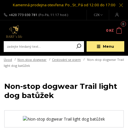
Kamenná prodejna otevřena: Po , St , Pá od 12:00 do 17:00
+420 773 030 781
(Po-Pá, 11:17 hod.)
CZK
0
0 Kč
Menu
Úvod
Non-stop dogwear
Cestování se psem
Non-stop dogwear Trail
light dog batůžek
Non-stop dogwear Trail light
dog batůžek