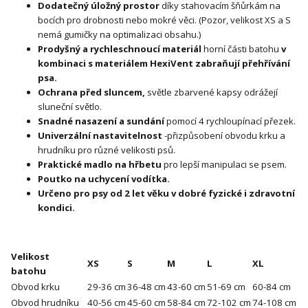
Dodatečný úložný prostor
díky stahovacím šňůrkám na
bocích pro drobnosti nebo mokré věci. (Pozor, velikost XS a S
nemá gumičky na optimalizaci obsahu.)
Prodyšný a rychleschnoucí materiál
horní části batohu
v
kombinaci s materiálem HexiVent zabraňují přehřívání
psa.
Ochrana před sluncem,
světle zbarvené kapsy odrážejí
sluneční světlo.
Snadné nasazení a sundání
pomocí 4 rychloupínací přezek.
Univerzální nastavitelnost
-
přizpůsobení obvodu krku a
hrudníku pro různé velikosti psů.
Praktické madlo na hřbetu
pro lepší manipulaci se psem.
Poutko na uchycení vodítka.
Určeno pro psy od 2 let věku v dobré fyzické i zdravotní
kondici.
Velikost
XS
S
M
L
XL
batohu
Obvod krku
29-36 cm
36-48 cm
43-60 cm
51-69 cm
60-84 cm
Obvod hrudníku
40-56 cm
45-60 cm
58-84 cm
72-102 cm
74-108 cm