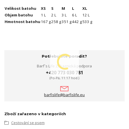
Velikost batohu
XS
S
M
L
XL
Objem batohu
1 L
2 L
3 L
6 L
12 L
Hmotnost batohu
167 g
258 g
351 g
442 g
533 g
Potřebujete poradit?
Barf´s Life Zákaznická podpora
+420 773 030 781
(Po-Pá, 11:17 hod.)
barfislife@barfislife.eu
Zboží zařazeno v kategoriích
Cestování se psem