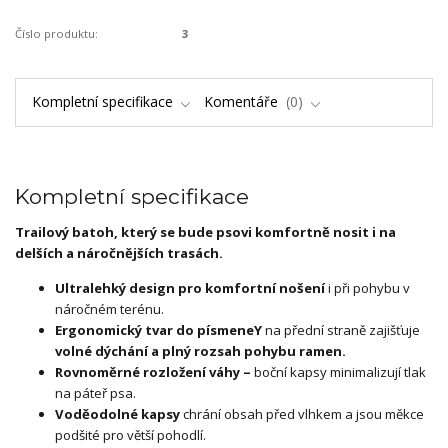
Číslo produktu:
3
Kompletní specifikace
Komentáře
0
Kompletní specifikace
Trailový batoh, který se bude psovi komfortně nosit i na
delších a náročnějších trasách.
Ultralehký design pro komfortní nošení
i při pohybu v
náročném terénu.
Ergonomický tvar do písmene
Y
na přední straně zajišťuje
volné dýchání a plný rozsah pohybu ramen.
Rovnoměrné rozložení váhy –
boční kapsy minimalizují tlak
na páteř psa.
Voděodolné kapsy
chrání obsah před vlhkem a jsou měkce
podšité pro větší pohodlí.