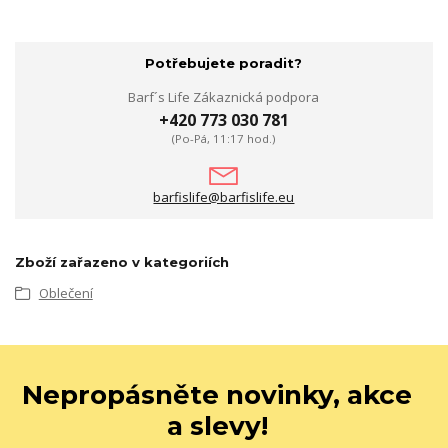
Potřebujete poradit?
Barf´s Life Zákaznická podpora
+420 773 030 781
(Po-Pá, 11:17 hod.)
barfislife@barfislife.eu
Zboží zařazeno v kategoriích
Oblečení
Nepropásněte novinky, akce
a slevy!