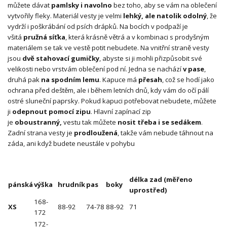
můžete dávat
pamlsky i navolno
bez toho, aby se vám na oblečení
vytvořily fleky. Materiál vesty je velmi
lehký, ale natolik odolný
, že
vydrží i poškrábání od psích drápků. Na bocích v podpaží je
všitá
pružná síťka
, která krásně větrá a v kombinaci s prodyšným
materiálem se tak ve vestě potit nebudete. Na vnitřní straně vesty
jsou
dvě stahovací gumičky
, abyste si ji mohli přizpůsobit své
velikosti nebo vrstvám oblečení pod ní. Jedna se nachází
v pase
,
druhá pak
na spodním lemu
. Kapuce má
přesah
, což se hodí jako
ochrana před deštěm, ale i během letních dnů, kdy vám do očí pálí
ostré sluneční paprsky. Pokud kapuci potřebovat nebudete, můžete
ji
odepnout pomocí zipu
. Hlavní zapínací zip
je
oboustranný,
vestu tak můžete
nosit třeba i se sedákem
.
Zadní strana vesty je
prodloužená
, takže vám nebude táhnout na
záda, ani když budete neustále v pohybu
délka zad (měřeno
pánská
výška
hrudník
pas
boky
uprostřed)
168-
XS
88-92
74-78
88-92
71
172
172-