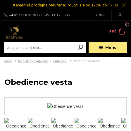
Kamenná prodejna otevřena: Po , St , Pá od 12:00 do 17:00
+420 773 030 781
(Po-Pá, 11:17 hod.)
CZK
0
0 Kč
Menu
Úvod
Non-stop dogwear
Oblečení
Obedience vesta
Obedience vesta