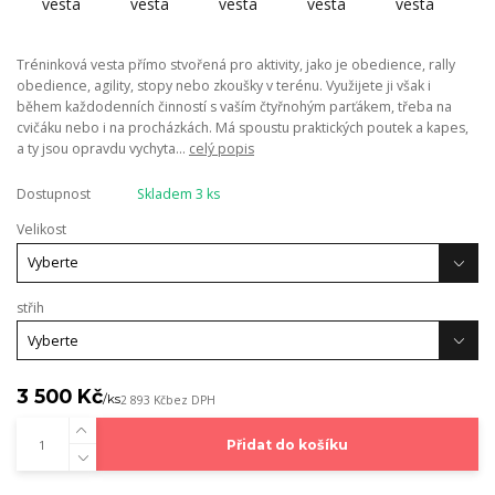
Tréninková vesta přímo stvořená pro aktivity, jako je obedience, rally
obedience, agility, stopy nebo zkoušky v terénu. Využijete ji však i
během každodenních činností s vaším čtyřnohým parťákem, třeba na
cvičáku nebo i na procházkách. Má spoustu praktických poutek a kapes,
a ty jsou opravdu vychyta...
celý popis
Dostupnost
Skladem 3 ks
Velikost
střih
3 500 Kč
/
ks
2 893 Kč
bez DPH
Přidat do košíku