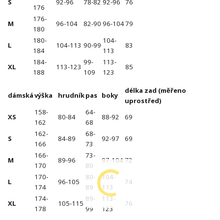
S
92-96
78-82
92-96
76
176
176-
M
96-104
82-90
96-104
79
180
180-
104-
L
104-113
90-99
83
184
113
184-
99-
113-
XL
113-123
85
188
109
123
délka zad (měřeno
dámská
výška
hrudník
pas
boky
uprostřed)
158-
64-
XS
80-84
88-92
69
162
68
162-
68-
S
84-89
92-97
69
166
73
166-
73-
M
89-96
97-104
72
170
80
170-
80-
104-
L
96-105
74
174
89
113
174-
89-
113-
XL
105-115
76
178
99
123