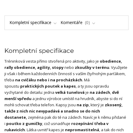
Kompletní specifikace
Komentáře
0
Kompletní specifikace
Tréninková vesta přímo stvořená pro aktivity, jako je
obedience,
rally obedience, agility, stopy
nebo
zkoušky v terénu
. Využijete
ji však i během každodenních činností s vaším čtyřnohým parťákem,
třeba
na cvičáku nebo i na procházkách
. Má
spoustu
praktických poutek a kapes
, a ty jsou opravdu
vychytané do detailu: jedna
velká tunelová
je
na zádech
,
dvě
menší vpředu
a jednu výrobce umístil na hrudník, abyste si do ní
mohli schovat třeba telefon. Kapsy jsou
na zip
, který je
zkosený,
takže z nich nic nevypadává a snadno se do nich
dostanete,
zejména pak do té na zádech. Navíc je k němu přidané
i
poutko z gumičky
, což usnadňuje
rozepínání třeba v
rukavicích
. Látka uvnitř kapes je
nepromastitelná
, a tak do nich