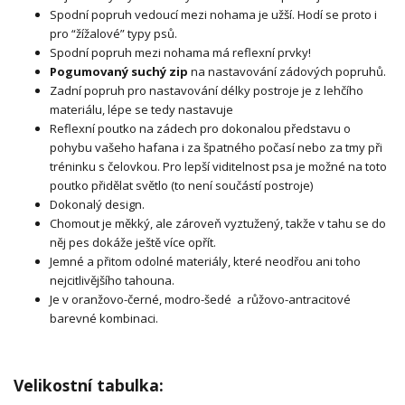
Spodní popruh vedoucí mezi nohama je užší. Hodí se proto i
pro “žížalové” typy psů.
Spodní popruh mezi nohama má reflexní prvky!
Pogumovaný suchý zip
na nastavování zádových popruhů.
Zadní popruh pro nastavování délky postroje je z lehčího
materiálu, lépe se tedy nastavuje
Reflexní poutko na zádech pro dokonalou představu o
pohybu vašeho hafana i za špatného počasí nebo za tmy při
tréninku s čelovkou. Pro lepší viditelnost psa je možné na toto
poutko přidělat světlo (to není součástí postroje)
Dokonalý design.
Chomout je měkký, ale zároveň vyztužený, takže v tahu se do
něj pes dokáže ještě více opřít.
Jemné a přitom odolné materiály, které neodřou ani toho
nejcitlivějšího tahouna.
Je v oranžovo-černé, modro-šedé a růžovo-antracitové
barevné kombinaci.
Velikostní tabulka: