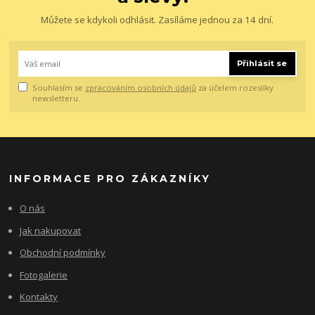
Můžete se kdykoli odhlásit. Zasíláme jednou za 14 dní.
Přihlásit se
Souhlasím se
zpracováním osobních údajů
za účelem rozesílky
newsletteru.
INFORMACE PRO ZÁKAZNÍKY
O nás
Jak nakupovat
Obchodní podmínky
Fotogalerie
Kontakty