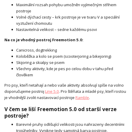
Maximální rozsah pohybu umožněn vyjímečným střihem
postroje
Volné dýchací cesty – krk postroje je ve tvaru V a speciální
vyztužení chomoutu
Nastavitelná velikost – sedne každému psovi
Na co je vhodný postroj Freemotion 5.0:
Canicross, dogtrekking
Koloběžka a kolo se psem (scooterjoring a bikejoring)
Skijoring a skialpy se psem
Všechny aktivity, kde je pes po celou dobu v tahu před
člověkem
Pro psy, kteří netahají a nebo vaše aktivity absolvují spíše na volno
doporučujeme postroj
Line 5.0
. Pro štěňata a mladé psy, kteří rostou
je vhodnější zvolit nastavovací postroje
Ramble
.
V čem se liší Freemotion 5.0 od starší verze
postroje?
Barevné pruhy odlišující velikosti jsou nahrazeny decentními
trojúhelníky. Vynikne tedy samotná barva postroje.