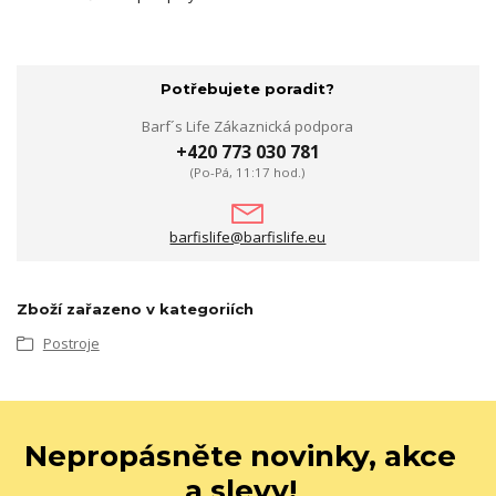
Potřebujete poradit?
Barf´s Life Zákaznická podpora
+420 773 030 781
(Po-Pá, 11:17 hod.)
barfislife@barfislife.eu
Zboží zařazeno v kategoriích
Postroje
Nepropásněte novinky, akce
a slevy!