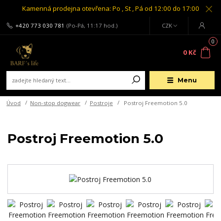
Kamenná prodejna otevřena: Po , St , Pá od 12:00 do 17:00
+420 773 030 781
(Po-Pá, 11:17 hod.)
CZK
0
0 Kč
Menu
Úvod
Non-stop dogwear
Postroje
Postroj Freemotion 5.0
Postroj Freemotion 5.0