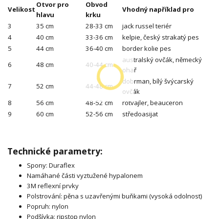
Otvor pro
Obvod
Velikost
Vhodný například pro
hlavu
krku
3
35 cm
28-33 cm
jack russel teriér
4
40 cm
33-36 cm
kelpie, český strakatý pes
5
44 cm
36-40 cm
border kolie pes
australský ovčák, německý
6
48 cm
40-44 cm
ohař
dobrman, bílý švýcarský
7
52 cm
44-48 cm
ovčák
8
56 cm
48-52 cm
rotvajler, beauceron
9
60 cm
52-56 cm
středoasijat
Technické parametry:
Spony: Duraflex
Namáhané části vyztužené hypalonem
3M reflexní prvky
Polstrování: pěna s uzavřenými buňkami (vysoká odolnost)
Popruh: nylon
Podšívka: ripstop nylon