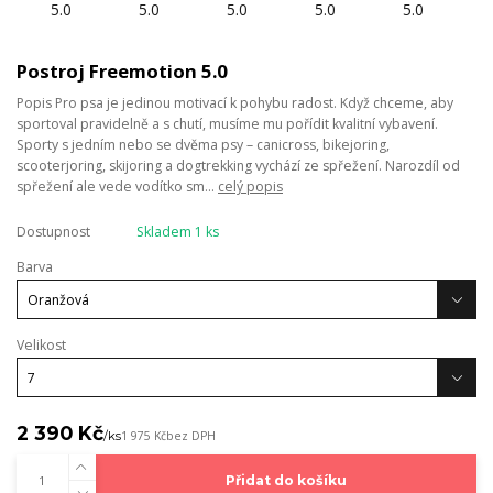
Postroj Freemotion 5.0
Popis Pro psa je jedinou motivací k pohybu radost. Když chceme, aby
sportoval pravidelně a s chutí, musíme mu pořídit kvalitní vybavení.
Sporty s jedním nebo se dvěma psy – canicross, bikejoring,
scooterjoring, skijoring a dogtrekking vychází ze spřežení. Narozdíl od
spřežení ale vede vodítko sm...
celý popis
Dostupnost
Skladem 1 ks
Barva
Velikost
2 390 Kč
/
ks
1 975 Kč
bez DPH
Přidat do košíku