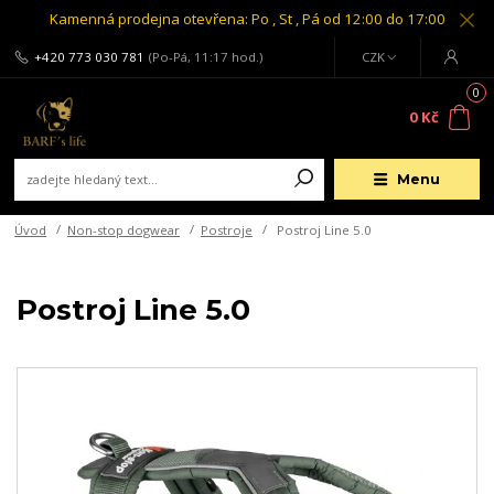
Kamenná prodejna otevřena: Po , St , Pá od 12:00 do 17:00
+420 773 030 781
(Po-Pá, 11:17 hod.)
CZK
0
0 Kč
Menu
Úvod
Non-stop dogwear
Postroje
Postroj Line 5.0
Postroj Line 5.0