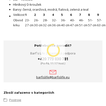
Hliníkový D-kroužek
Barvy: černá, oranžová, modrá, fialová, zelená a teal
Velikost
1
2
3
4
5
6
7
8
9
Obvod
23-
26-
28-
32-
36-
40-
46-
51-
57-
krku
27 cm
30 cm
32 cm
36 cm
40 cm
47 cm
51 cm
57 cm
63 cm
Potřebujete poradit?
Barf´s Life Zákaznická podpora
+420 773 030 781
(Po-Pá, 11:17 hod.)
barfislife@barfislife.eu
Zboží zařazeno v kategoriích
Postroje