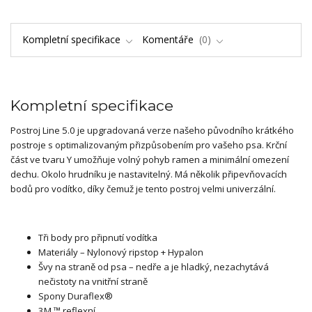
Kompletní specifikace
Komentáře
0
Kompletní specifikace
Postroj Line 5.0 je upgradovaná verze našeho původního krátkého
postroje s optimalizovaným přizpůsobením pro vašeho psa. Krční
část ve tvaru Y umožňuje volný pohyb ramen a minimální omezení
dechu. Okolo hrudníku je nastavitelný. Má několik připevňovacích
bodů pro vodítko, díky čemuž je tento postroj velmi univerzální.
Tři body pro připnutí vodítka
Materiály – Nylonový ripstop + Hypalon
Švy na straně od psa – nedře a je hladký, nezachytává
nečistoty na vnitřní straně
Spony Duraflex®
3M ™ reflexní