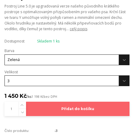
Postroj Line 5.0 je upgradovaná verze našeho původního krátkého
postroje s optimalizovaným přizpůsobením pro vašeho psa. Krční část
ve tvaru Y umožňuje volný pohyb ramen a minimální omezení dechu.
Okolo hrudníku je nastavitelný. Má několik připevňovacích bodů pro
vodítko, díky čemuž je tento postroj...
celý popis
Dostupnost
Skladem 1 ks
Barva
Velikost
1 450 Kč
/
ks
1 198 Kč
bez DPH
Přidat do košíku
Číslo produktu:
-3