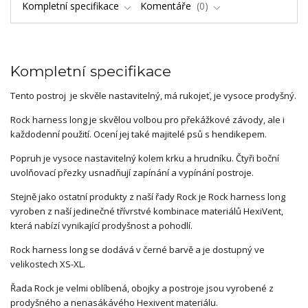
Kompletní specifikace
Komentáře
0
Kompletní specifikace
Tento postroj je skvěle nastavitelný, má rukojeť, je vysoce prodyšný.
Rock harness long je skvělou volbou pro překážkové závody, ale i
každodenní použití. Ocení jej také majitelé psů s hendikepem.
Popruh je vysoce nastavitelný kolem krku a hrudníku. Čtyři boční
uvolňovací přezky usnadňují zapínání a vypínání postroje.
Stejně jako ostatní produkty z naší řady Rock je Rock harness long
vyroben z naší jedinečné třívrstvé kombinace materiálů HexiVent,
která nabízí vynikající prodyšnost a pohodlí.
Rock harness long se dodává v černé barvě a je dostupný ve
velikostech XS-XL.
Řada Rock je velmi oblíbená, obojky a postroje jsou vyrobené z
prodyšného a nenasákávého Hexivent materiálu.