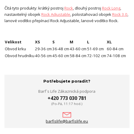
Čítá tyto produkty: krátký postroj
Rock
, dlouhý postroj
Rock Long
,
nastavitelný obojek
Rock Adjustable
, polostahovací obojek
Rock 3.0
,
lanové vodítko přepínací Rock Adjustable, lanové vodítko Rock.
Velikost
XS
S
M
L
XL
Obvod krku
29-36 cm
36-48 cm
43-60 cm
51-69 cm
60-84 cm
Obvod hrudníku
40-56 cm
45-60 cm
58-84 cm
72-102 cm
74-108 cm
Potřebujete poradit?
Barf´s Life Zákaznická podpora
+420 773 030 781
(Po-Pá, 11:17 hod.)
barfislife@barfislife.eu