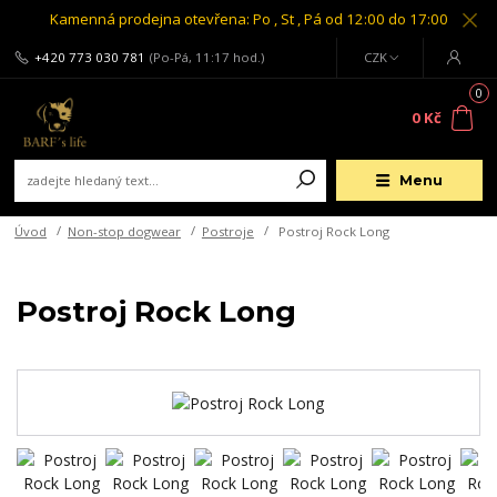
Kamenná prodejna otevřena: Po , St , Pá od 12:00 do 17:00
+420 773 030 781
(Po-Pá, 11:17 hod.)
CZK
0
0 Kč
Menu
Úvod
Non-stop dogwear
Postroje
Postroj Rock Long
Postroj Rock Long