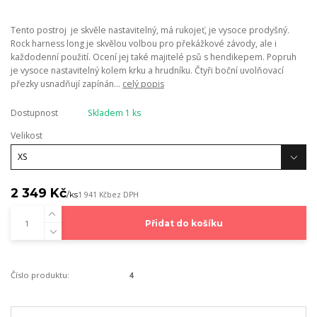
Tento postroj je skvěle nastavitelný, má rukojeť, je vysoce prodyšný.
Rock harness long je skvělou volbou pro překážkové závody, ale i
každodenní použití. Ocení jej také majitelé psů s hendikepem. Popruh
je vysoce nastavitelný kolem krku a hrudníku. Čtyři boční uvolňovací
přezky usnadňují zapínán...
celý popis
Dostupnost
Skladem 1 ks
Velikost
2 349 Kč
/
ks
1 941 Kč
bez DPH
Přidat do košíku
Číslo produktu:
4