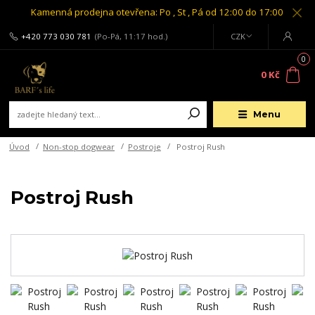
Kamenná prodejna otevřena: Po , St , Pá od 12:00 do 17:00
+420 773 030 781
(Po-Pá, 11:17 hod.)
CZK
0
0 Kč
Menu
Úvod
Non-stop dogwear
Postroje
Postroj Rush
Postroj Rush