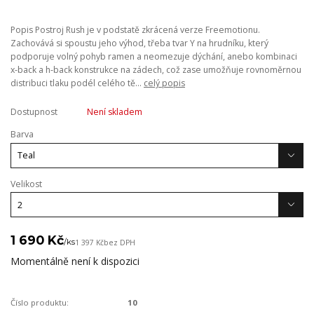
Popis Postroj Rush je v podstatě zkrácená verze Freemotionu.
Zachovává si spoustu jeho výhod, třeba tvar Y na hrudníku, který
podporuje volný pohyb ramen a neomezuje dýchání, anebo kombinaci
x-back a h-back konstrukce na zádech, což zase umožňuje rovnoměrnou
distribuci tlaku podél celého tě...
celý popis
Dostupnost
Není skladem
Barva
Velikost
1 690 Kč
/
ks
1 397 Kč
bez DPH
Momentálně není k dispozici
Číslo produktu:
10