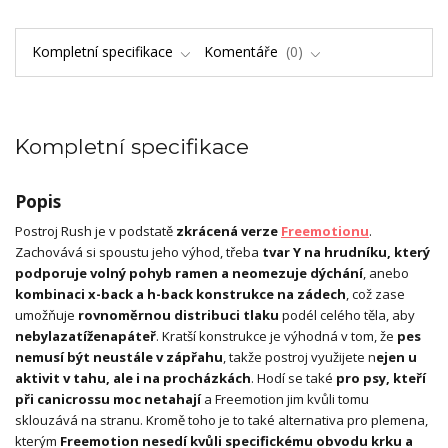
Kompletní specifikace
Komentáře
0
Kompletní specifikace
Popis
Postroj Rush je v podstatě
zkrácená verze
Freemotionu
.
Zachovává si spoustu jeho výhod, třeba
tvar Y na hrudníku, který
podporuje volný pohyb ramen a neomezuje dýchání
, anebo
kombinaci x-back a h-back konstrukce na zádech
, což zase
umožňuje
rovnoměrnou distribuci tlaku
podél celého těla, aby
nebyla
zatížena
páteř
. Kratší konstrukce je výhodná v tom, že
pes
nemusí být neustále v zápřahu
, takže postroj využijete n
ejen u
aktivit v tahu, ale i na procházkách
. Hodí se také
pro psy, kteří
při canicrossu moc netahají
a Freemotion jim kvůli tomu
sklouzává na stranu. Kromě toho je to také alternativa pro plemena,
kterým
Freemotion nesedí kvůli specifickému obvodu krku a