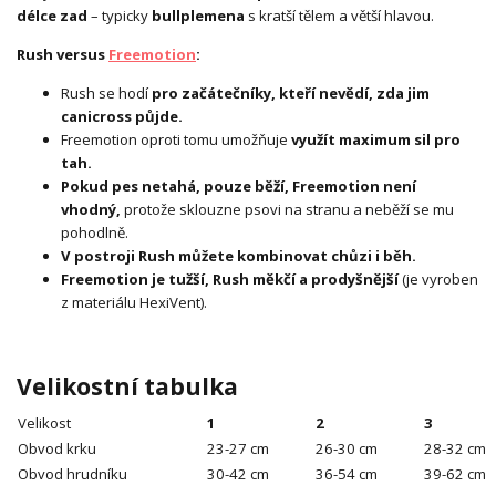
délce zad
– typicky
bull
plemena
s kratší tělem a větší hlavou.
Rush versus
Freemotion
:
Rush se hodí
pro začátečníky, kteří nevědí, zda jim
canicross půjde.
Freemotion oproti tomu umožňuje
využít maximum sil pro
tah.
Pokud pes netahá, pouze běží, Freemotion není
vhodný,
protože sklouzne psovi na stranu a neběží se mu
pohodlně.
V postroji Rush můžete kombinovat chůzi i běh.
Freemotion je tužší, Rush měkčí a prodyšnější
(je vyroben
z materiálu HexiVent).
Velikostní tabulka
Velikost
1
2
3
Obvod krku
23-27 cm
26-30 cm
28-32 cm
Obvod hrudníku
30-42 cm
36-54 cm
39-62 cm