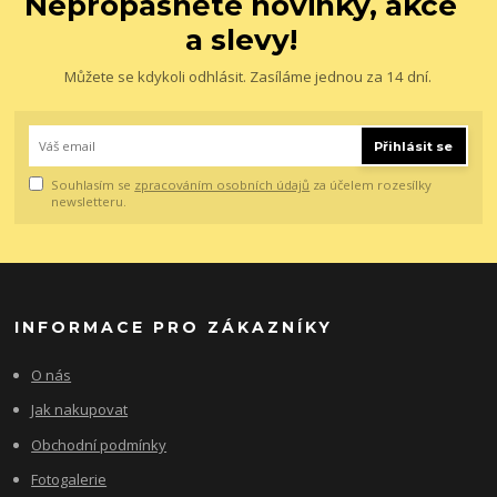
Nepropásněte novinky, akce
a slevy!
Můžete se kdykoli odhlásit. Zasíláme jednou za 14 dní.
Přihlásit se
Souhlasím se
zpracováním osobních údajů
za účelem rozesílky
newsletteru.
INFORMACE PRO ZÁKAZNÍKY
O nás
Jak nakupovat
Obchodní podmínky
Fotogalerie