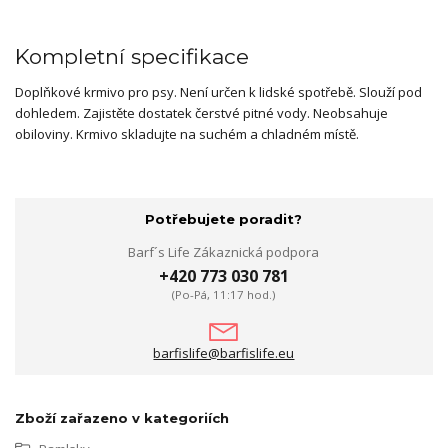
Kompletní specifikace
Doplňkové krmivo pro psy.
Není určen k lidské spotřebě.
Slouží pod
dohledem.
Zajistěte dostatek čerstvé pitné vody.
Neobsahuje
obiloviny.
Krmivo skladujte na suchém a chladném místě.
Potřebujete poradit?
Barf´s Life Zákaznická podpora
+420 773 030 781
(Po-Pá, 11:17 hod.)
barfislife@barfislife.eu
Zboží zařazeno v kategoriích