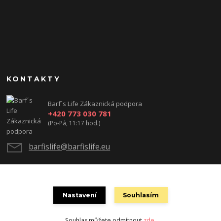
KONTAKTY
Barf´s Life Zákaznická podpora
+420 773 030 781
(Po-Pá, 11:17 hod.)
barfislife@barfislife.eu
Nastavení
Souhlasím
Souhlas můžete odmítnout
zde
.