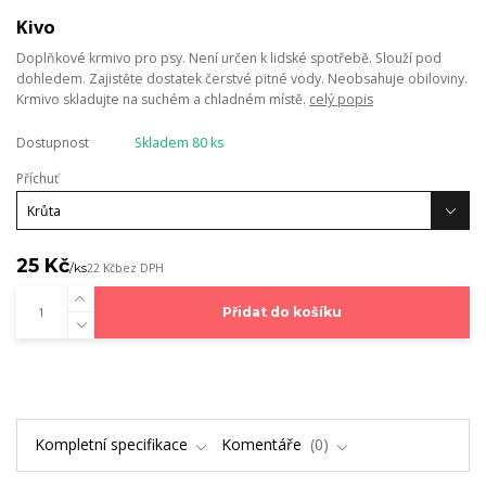
Kivo
Doplňkové krmivo pro psy. Není určen k lidské spotřebě. Slouží pod
dohledem. Zajistěte dostatek čerstvé pitné vody. Neobsahuje obiloviny.
Krmivo skladujte na suchém a chladném místě.
celý popis
Dostupnost
Skladem 80 ks
Příchuť
25 Kč
/
ks
22 Kč
bez DPH
Přidat do košíku
Kompletní specifikace
Komentáře
0