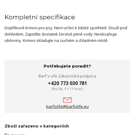
Kompletní specifikace
Doplňkové krmivo pro psy.
Není určen k lidské spotřebě.
Slouží pod
dohledem.
Zajistěte dostatek čerstvé pitné vody.
Neobsahuje
obiloviny.
Krmivo skladujte na suchém a chladném místě.
Potřebujete poradit?
Barf´s Life Zákaznická podpora
+420 773 030 781
(Po-Pá, 11:17 hod.)
barfislife@barfislife.eu
Zboží zařazeno v kategoriích