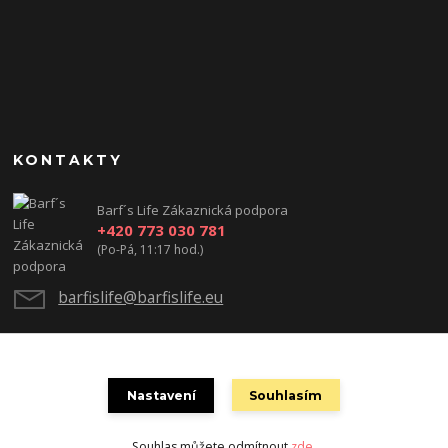
KONTAKTY
Barf´s Life Zákaznická podpora
+420 773 030 781
(Po-Pá, 11:17 hod.)
barfislife@barfislife.eu
Nastavení
Souhlasím
Souhlas můžete odmítnout
zde
.