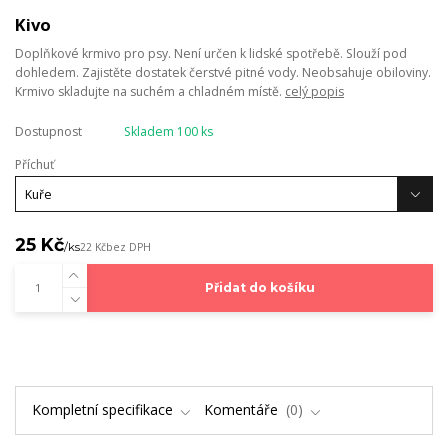
Kivo
Doplňkové krmivo pro psy. Není určen k lidské spotřebě. Slouží pod
dohledem. Zajistěte dostatek čerstvé pitné vody. Neobsahuje obiloviny.
Krmivo skladujte na suchém a chladném místě.
celý popis
Dostupnost
Skladem 100 ks
Příchuť
25 Kč
/
ks
22 Kč
bez DPH
Přidat do košíku
Kompletní specifikace
Komentáře
0