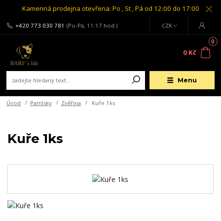
Kamenná prodejna otevřena: Po , St , Pá od 12:00 do 17:00
+420 773 030 781
(Po-Pá, 11:17 hod.)
CZK
0
0 Kč
Menu
Úvod
Pamlsky
Zvěřina
Kuře 1ks
Kuře 1ks