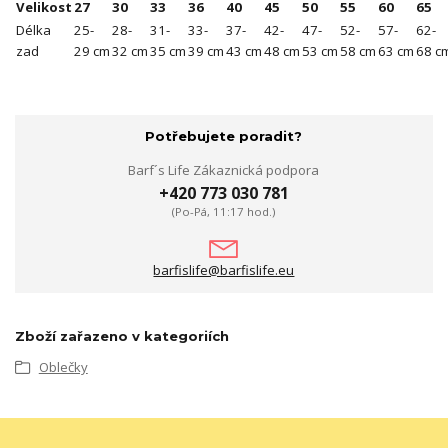
Velikost
27
30
33
36
40
45
50
55
60
65
Délka
25-
28-
31-
33-
37-
42-
47-
52-
57-
62-
zad
29 cm
32 cm
35 cm
39 cm
43 cm
48 cm
53 cm
58 cm
63 cm
68 c
Potřebujete poradit?
Barf´s Life Zákaznická podpora
+420 773 030 781
(Po-Pá, 11:17 hod.)
barfislife@barfislife.eu
Zboží zařazeno v kategoriích
Oblečky