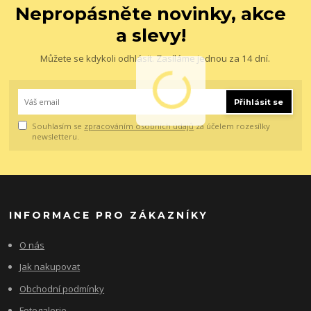
Nepropásněte novinky, akce
a slevy!
Můžete se kdykoli odhlásit. Zasíláme jednou za 14 dní.
Přihlásit se
Souhlasím se
zpracováním osobních údajů
za účelem rozesílky
newsletteru.
INFORMACE PRO ZÁKAZNÍKY
O nás
Jak nakupovat
Obchodní podmínky
Fotogalerie