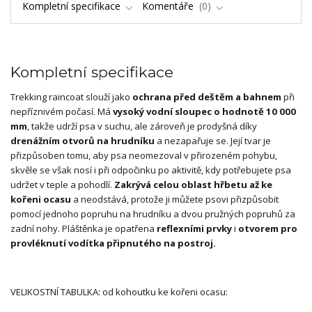
Kompletní specifikace
Komentáře
0
Kompletní specifikace
Trekking raincoat slouží jako
ochrana před deštěm a bahnem
při
nepříznivém počasí. Má
vysoký vodní sloupec o hodnotě 10 000
mm
, takže udrží psa v suchu, ale zároveň je prodyšná díky
drenážním otvorů na hrudníku
a nezapařuje se. Její tvar je
přizpůsoben tomu, aby psa neomezoval v přirozeném pohybu,
skvěle se však nosí i při odpočinku po aktivitě, kdy potřebujete psa
udržet v teple a pohodlí.
Zakrývá celou oblast hřbetu až ke
kořeni ocasu
a neodstává, protože ji můžete psovi přizpůsobit
pomocí jednoho popruhu na hrudníku a dvou pružných popruhů za
zadní nohy. Pláštěnka je opatřena
reflexními prvky
i
otvorem pro
provléknutí vodítka připnutého na postroj.
VELIKOSTNÍ TABULKA: od kohoutku ke kořeni ocasu: