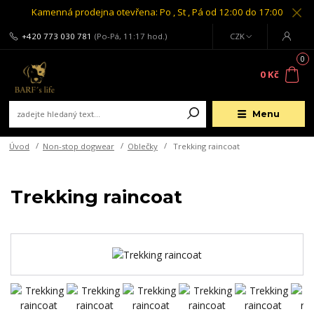
Kamenná prodejna otevřena: Po , St , Pá od 12:00 do 17:00
+420 773 030 781
(Po-Pá, 11:17 hod.)
CZK
0
0 Kč
Menu
Úvod
Non-stop dogwear
Oblečky
Trekking raincoat
Trekking raincoat