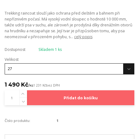
Trekking raincoat slouží jako ochrana před deštěm a bahnem při
nepříznivém počasí. Má vysoký vodní sloupec o hodnotě 10 000 mm,
takže udrží psa v suchu, ale zároveň je prodyšná díky drenážním otvorů
na hrudníku a nezapařuje se. Její tvar je přizpůsoben tomu, aby psa
neomezoval v přirozeném pohybu, s...
celý popis
Dostupnost
Skladem 1 ks
Velikost
1 490 Kč
/
ks
1 231 Kč
bez DPH
Přidat do košíku
Číslo produktu:
1