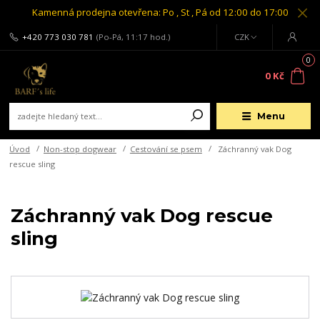
Kamenná prodejna otevřena: Po , St , Pá od 12:00 do 17:00
+420 773 030 781
(Po-Pá, 11:17 hod.)
CZK
0
0 Kč
Menu
Úvod
Non-stop dogwear
Cestování se psem
Záchranný vak Dog
rescue sling
Záchranný vak Dog rescue
sling