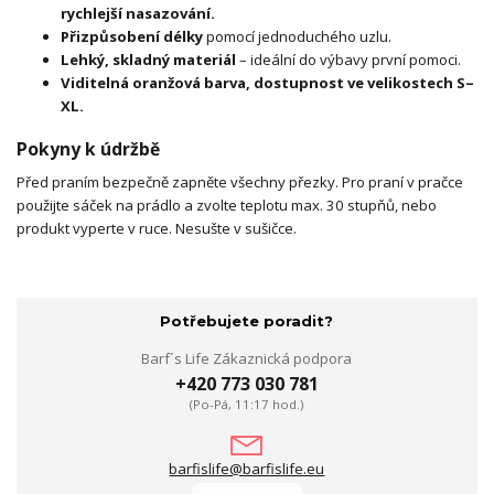
rychlejší nasazování.
Přizpůsobení délky
pomocí jednoduchého uzlu.
Lehký, skladný materiál
– ideální do výbavy první pomoci.
Viditelná oranžová barva, dostupnost ve velikostech S–
XL.
Pokyny k údržbě
Před praním bezpečně zapněte všechny přezky. Pro praní v pračce
použijte sáček na prádlo a zvolte teplotu max. 30 stupňů, nebo
produkt vyperte v ruce. Nesušte v sušičce.
Potřebujete poradit?
Barf´s Life Zákaznická podpora
+420 773 030 781
(Po-Pá, 11:17 hod.)
barfislife@barfislife.eu