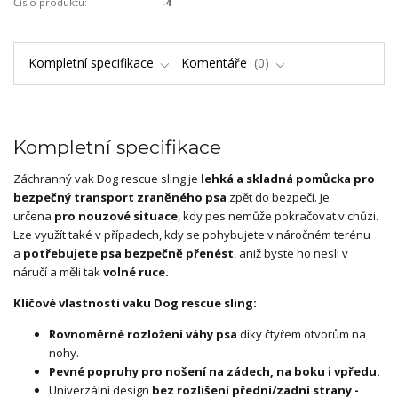
Číslo produktu:
-4
Kompletní specifikace
Komentáře
0
Kompletní specifikace
Záchranný vak Dog rescue sling je
lehká a skladná pomůcka pro
bezpečný transport zraněného psa
zpět do bezpečí. Je
určena
pro nouzové situace
, kdy pes nemůže pokračovat v chůzi.
Lze využít také v případech, kdy se pohybujete v náročném terénu
a
potřebujete psa bezpečně přenést
, aniž byste ho nesli v
náručí a měli tak
volné ruce.
Klíčové vlastnosti vaku Dog rescue sling:
Rovnoměrné rozložení váhy psa
díky čtyřem otvorům na
nohy.
Pevné popruhy pro nošení na zádech, na boku i vpředu.
Univerzální design
bez rozlišení přední/zadní strany -