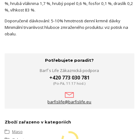
%, hrubá vláknina 1,7 %, hrubý popel 0,6 %, fosfor 0,1 %, draslík 0,2
%, vlhkost 83 %.
Doporučené dávkování: 5-10% hmotnosti denní krmné dávky
Minimální trvanlivost hluboce zmraženého produktu: viz potisk na
obalu.
Potřebujete poradit?
Barf´s Life Zákaznická podpora
+420 773 030 781
(Po-Pá, 11:17 hod.)
barfislife@barfislife.eu
Zboží zařazeno v kategoriích
Maso