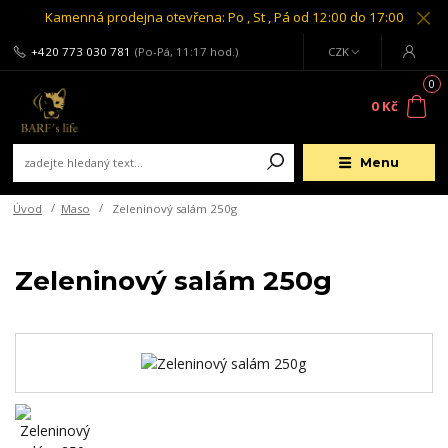
Kamenná prodejna otevřena: Po , St , Pá od 12:00 do 17:00
+420 773 030 781
(Po-Pá, 11:17 hod.)
CZK
0
0 Kč
Menu
Úvod
Maso
Zeleninový salám 250g
Zeleninový salám 250g