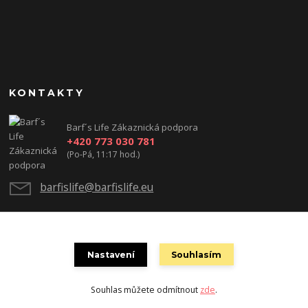
KONTAKTY
Barf´s Life Zákaznická podpora
+420 773 030 781
(Po-Pá, 11:17 hod.)
barfislife@barfislife.eu
Nastavení
Souhlasím
Souhlas můžete odmítnout
zde
.
Vytvořeno na
Eshop-rychle.cz