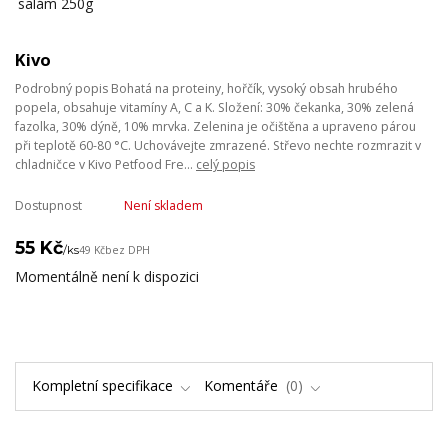
Kivo
Podrobný popis Bohatá na proteiny, hořčík, vysoký obsah hrubého
popela, obsahuje vitamíny A, C a K. Složení: 30% čekanka, 30% zelená
fazolka, 30% dýně, 10% mrvka. Zelenina je očištěna a upraveno párou
při teplotě 60-80 °C. Uchovávejte zmrazené. Střevo nechte rozmrazit v
chladničce v Kivo Petfood Fre...
celý popis
Dostupnost
Není skladem
55 Kč
/
ks
49 Kč
bez DPH
Momentálně není k dispozici
Kompletní specifikace
Komentáře
0