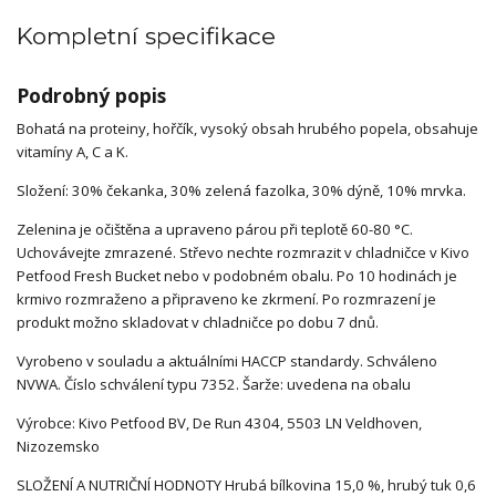
Kompletní specifikace
Podrobný popis
Bohatá na proteiny, hořčík, vysoký obsah hrubého popela, obsahuje
vitamíny A, C a K.
Složení: 30% čekanka, 30% zelená fazolka, 30% dýně, 10% mrvka.
Zelenina je očištěna a upraveno párou při teplotě 60-80 °C.
Uchovávejte zmrazené. Střevo nechte rozmrazit v chladničce v Kivo
Petfood Fresh Bucket nebo v podobném obalu. Po 10 hodinách je
krmivo rozmraženo a připraveno ke zkrmení. Po rozmrazení je
produkt možno skladovat v chladničce po dobu 7 dnů.
Vyrobeno v souladu a aktuálními HACCP standardy. Schváleno
NVWA. Číslo schválení typu 7352. Šarže: uvedena na obalu
Výrobce: Kivo Petfood BV, De Run 4304, 5503 LN Veldhoven,
Nizozemsko
SLOŽENÍ A NUTRIČNÍ HODNOTY Hrubá bílkovina 15,0 %, hrubý tuk 0,6