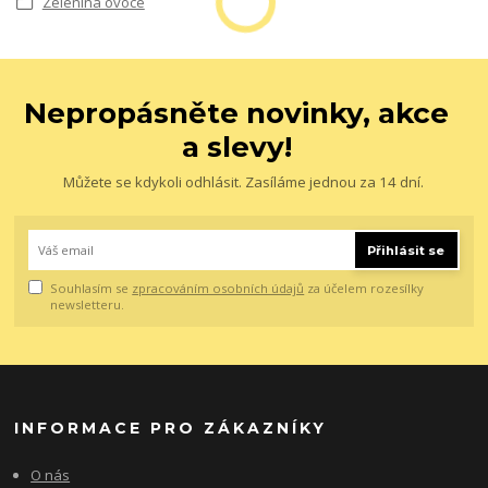
Zelenina ovoce
Nepropásněte novinky, akce
a slevy!
Můžete se kdykoli odhlásit. Zasíláme jednou za 14 dní.
Přihlásit se
Souhlasím se
zpracováním osobních údajů
za účelem rozesílky
newsletteru.
INFORMACE PRO ZÁKAZNÍKY
O nás