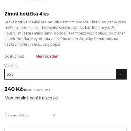
Zimní botička 4 ks
Lehká botička ideální pro použití v zimním období. Chrání psí packy před
sněhem, ledem a solí. Nezbytná součást výbavy každého pejskaře.
Použít ji můžete i mimo zimní období jako “nouzovou” botičku při zranění
tlapek. Botička je vyrobena z lehkého materiálu, díky čemuž boty na
tlapkách tolerují i ma...
celý popis
Dostupnost
Není skladem
Velikost
340 Kč
/
ks
281 Kč
bez DPH
Momentálně není k dispozici
Číslo produktu:
6