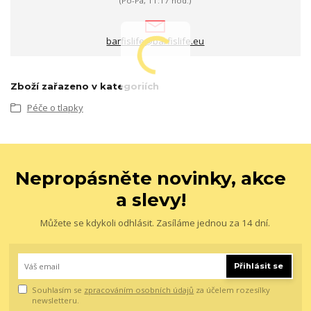
(Po-Pá, 11:17 hod.)
barfislife@barfislife.eu
Zboží zařazeno v kategoriích
Péče o tlapky
Nepropásněte novinky, akce
a slevy!
Můžete se kdykoli odhlásit. Zasíláme jednou za 14 dní.
Přihlásit se
Souhlasím se
zpracováním osobních údajů
za účelem rozesílky
newsletteru.