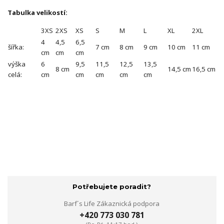
Tabulka velikostí:
3XS
2XS
XS
S
M
L
XL
2XL
4
4,5
6,5
šířka:
7 cm
8 cm
9 cm
10 cm
11 cm
cm
cm
cm
výška
6
9,5
11,5
12,5
13,5
8 cm
14,5 cm
16,5 cm
celá:
cm
cm
cm
cm
cm
Potřebujete poradit?
Barf´s Life Zákaznická podpora
+420 773 030 781