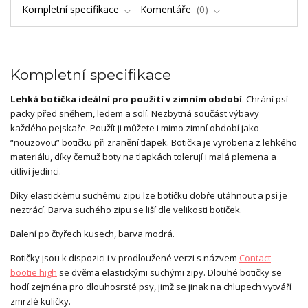
Kompletní specifikace
Komentáře
0
Kompletní specifikace
Lehká botička ideální pro použití v zimním období
. Chrání psí
packy před sněhem, ledem a solí. Nezbytná součást výbavy
každého pejskaře. Použít ji můžete i mimo zimní období jako
“nouzovou” botičku při zranění tlapek. Botička je vyrobena z lehkého
materiálu, díky čemuž boty na tlapkách tolerují i malá plemena a
citliví jedinci.
Díky elastickému suchému zipu lze botičku dobře utáhnout a psi je
neztrácí. Barva suchého zipu se liší dle velikosti botiček.
Balení po čtyřech kusech, barva modrá.
Botičky jsou k dispozici i v prodloužené verzi s názvem
Contact
bootie high
se dvěma elastickými suchými zipy. Dlouhé botičky se
hodí zejména pro dlouhosrsté psy, jimž se jinak na chlupech vytváří
zmrzlé kuličky.