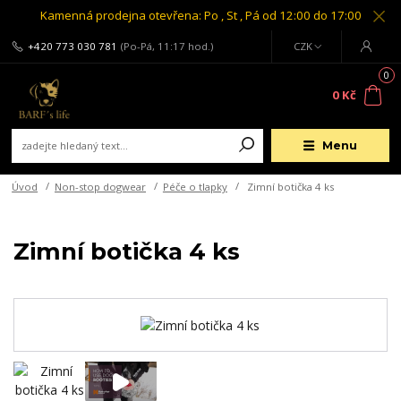
Kamenná prodejna otevřena: Po , St , Pá od 12:00 do 17:00
+420 773 030 781
(Po-Pá, 11:17 hod.)
CZK
0
0 Kč
Menu
Úvod
Non-stop dogwear
Péče o tlapky
Zimní botička 4 ks
Zimní botička 4 ks