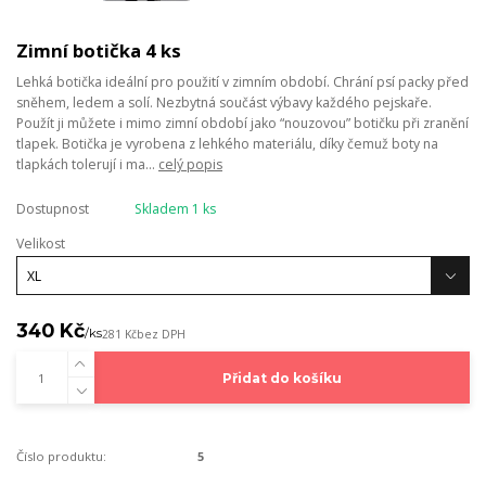
Zimní botička 4 ks
Lehká botička ideální pro použití v zimním období. Chrání psí packy před
sněhem, ledem a solí. Nezbytná součást výbavy každého pejskaře.
Použít ji můžete i mimo zimní období jako “nouzovou” botičku při zranění
tlapek. Botička je vyrobena z lehkého materiálu, díky čemuž boty na
tlapkách tolerují i ma...
celý popis
Dostupnost
Skladem 1 ks
Velikost
340 Kč
/
ks
281 Kč
bez DPH
Přidat do košíku
Číslo produktu:
5