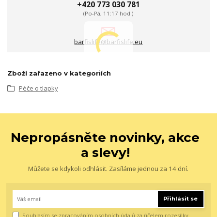
+420 773 030 781
(Po-Pá, 11:17 hod.)
barfislife@barfislife.eu
Zboží zařazeno v kategoriích
Péče o tlapky
Nepropásněte novinky, akce
a slevy!
Můžete se kdykoli odhlásit. Zasíláme jednou za 14 dní.
Přihlásit se
Souhlasím se
zpracováním osobních údajů
za účelem rozesílky