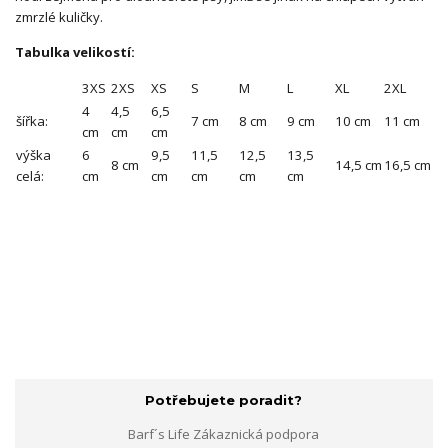
zmrzlé kuličky.
Tabulka velikostí:
3XS
2XS
XS
S
M
L
XL
2XL
4
4,5
6,5
šířka:
7 cm
8 cm
9 cm
10 cm
11 cm
cm
cm
cm
výška
6
9,5
11,5
12,5
13,5
8 cm
14,5 cm
16,5 cm
celá:
cm
cm
cm
cm
cm
Potřebujete poradit?
Barf´s Life Zákaznická podpora