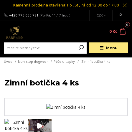
Kamenná prodejna otevřena: Po , St , Pá od 12:00 do 17:00
+420 773 030 781
(Po-Pá, 11:17 hod.)
CZK
0
0 Kč
Menu
Úvod
Non-stop dogwear
Péče o tlapky
Zimní botička 4 ks
Zimní botička 4 ks