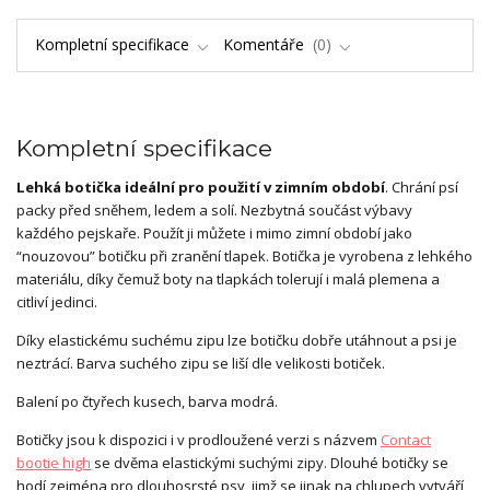
Kompletní specifikace
Komentáře
0
Kompletní specifikace
Lehká botička ideální pro použití v zimním období
. Chrání psí
packy před sněhem, ledem a solí. Nezbytná součást výbavy
každého pejskaře. Použít ji můžete i mimo zimní období jako
“nouzovou” botičku při zranění tlapek. Botička je vyrobena z lehkého
materiálu, díky čemuž boty na tlapkách tolerují i malá plemena a
citliví jedinci.
Díky elastickému suchému zipu lze botičku dobře utáhnout a psi je
neztrácí. Barva suchého zipu se liší dle velikosti botiček.
Balení po čtyřech kusech, barva modrá.
Botičky jsou k dispozici i v prodloužené verzi s názvem
Contact
bootie high
se dvěma elastickými suchými zipy. Dlouhé botičky se
hodí zejména pro dlouhosrsté psy, jimž se jinak na chlupech vytváří